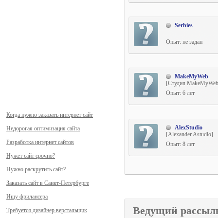
Serbies
Опыт: не задан
MakeMyWeb
[Студия MakeMyWeb
Опыт: 6 лет
Когда нужно заказать интернет сайт
AlexStudio
Недорогая оптимизация сайта
[Alexander Astudio]
Разработка интернет сайтов
Опыт: 8 лет
Нужет сайт срочно?
Нужно раскрутить сайт?
Заказать сайт в Санкт-Петербурге
Ищу фрилансера
Ведущий рассыл
Требуется дизайнер верстальщик