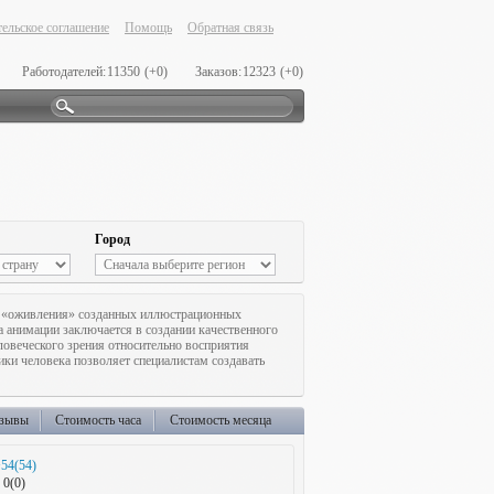
ельское соглашение
Помощь
Обратная связь
Работодателей:
11350
(+0)
Заказов:
12323
(+0)
Город
 «оживления» созданных иллюстрационных
 анимации заключается в создании качественного
ловеческого зрения относительно восприятия
ики человека позволяет специалистам создавать
зывы
Стоимость часа
Стоимость месяца
54(54)
0(0)