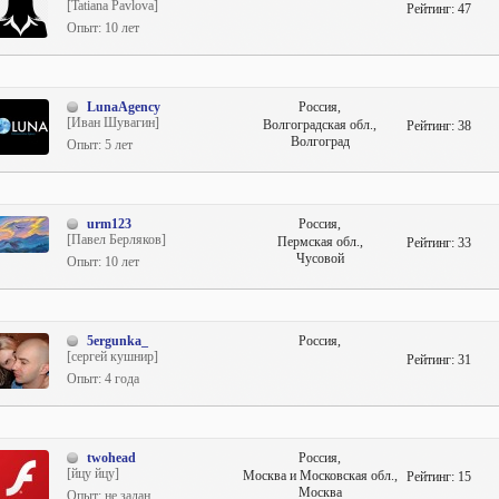
[Tatiana Pavlova]
Рейтинг:
47
Опыт: 10 лет
LunaAgency
Россия,
[Иван Шувагин]
Волгоградская обл.,
Рейтинг:
38
Волгоград
Опыт: 5 лет
urm123
Россия,
[Павел Берляков]
Пермская обл.,
Рейтинг:
33
Чусовой
Опыт: 10 лет
5ergunka_
Россия,
[сергей кушнир]
Рейтинг:
31
Опыт: 4 года
twohead
Россия,
[йцу йцу]
Москва и Московская обл.,
Рейтинг:
15
Москва
Опыт: не задан