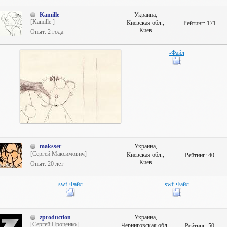
Kamille
Украина,
[Kamille ]
Киевская обл.,
Рейтинг:
171
Киев
Опыт: 2 года
-Файл
maksser
Украина,
[Сергей Максимович]
Киевская обл.,
Рейтинг:
40
Киев
Опыт: 20 лет
swf-Файл
swf-Файл
zproduction
Украина,
[Сергей Проценко]
Черниговская обл.,
Рейтинг:
50