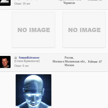
Чернигов
Опыт: 10 лет
SemenKrivoosov
Россия,
[Семен Кривоносов]
Москва и Московская обл.,
Рейтинг:
67
Москва
Опыт: 6 лет