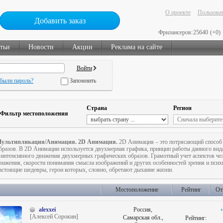
О проекте
Пользоват
Добавить заказ
Фрилансеров:
25640
(+0)
тьи
Новости
Акции
Реклама на сайте
были пароль?
Запомнить
Страна
Регион
Фильтр местоположения
ультипликация/Анимация. 2D Анимация.
2D Анимация – это потрясающий способ
бразов. В 2D Анимации используется двухмерная графика, принцип работы данного вида
 интенсивного движения двухмерных графических образов. Грамотный учет аспектов че
вижения, скорости понимания смысла изображений и других особенностей зрения и псих
астоящие шедевры, герои которых, словно, обретают дыхание жизни.
Местоположение
Рейтинг
От
alexxei
Россия,
+
[Алексей Сорокин]
Самарская обл.,
Рейтинг: