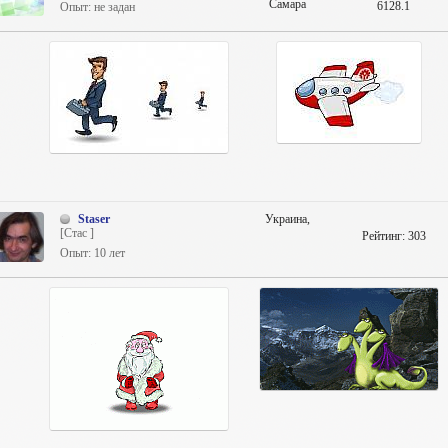
Самара
6128.1
Опыт: не задан
Staser
Украина,
[Стас ]
Рейтинг:
303
Опыт: 10 лет