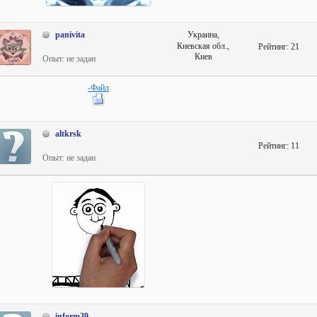
panivita
Украина,
Киевская обл.,
Рейтинг:
21
Киев
Опыт: не задан
-Файл
altkrsk
Рейтинг:
11
Опыт: не задан
inform39