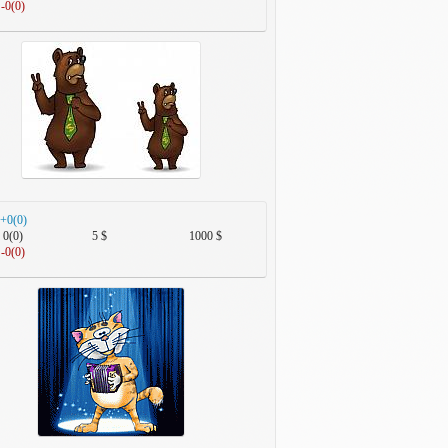
-0(0)
+0(0)
0(0)
5 $
1000 $
-0(0)