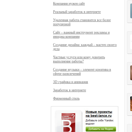
Компании нужен сайт
Реальный заработок в интернете
Удаленная работа становится все более
популярной
Сайт – важный инструмент рекламы и
имиджа компании
Создание дизайна: каждый – мастер своего
дела
Частные услуги или кому доверить
выполнение работы?
Создание музыки – элемент креатива в
сфере развлечений
3D графика и анимация
Заработок в интернете
Фирменный стиль