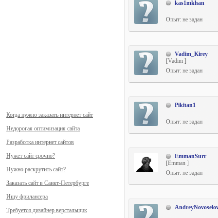
kas1mkhan
Опыт: не задан
Vadim_Kirey
[Vadim ]
Опыт: не задан
Pikitan1
Когда нужно заказать интернет сайт
Опыт: не задан
Недорогая оптимизация сайта
Разработка интернет сайтов
Нужет сайт срочно?
EmmanSurr
[Emman ]
Нужно раскрутить сайт?
Опыт: не задан
Заказать сайт в Санкт-Петербурге
Ищу фрилансера
AndreyNovoselo
Требуется дизайнер верстальщик