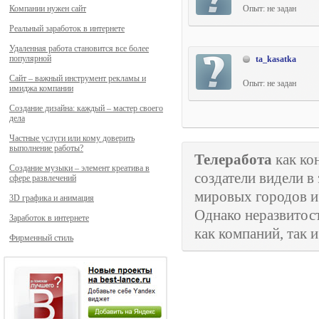
Опыт: не задан
Компании нужен сайт
Реальный заработок в интернете
Удаленная работа становится все более
популярной
ta_kasatka
Сайт – важный инструмент рекламы и
Опыт: не задан
имиджа компании
Создание дизайна: каждый – мастер своего
дела
Частные услуги или кому доверить
выполнение работы?
Телеработа
как ко
Создание музыки – элемент креатива в
создатели видели 
сфере развлечений
мировых городов и
3D графика и анимация
Однако неразвитост
Заработок в интернете
как компаний, так 
Фирменный стиль