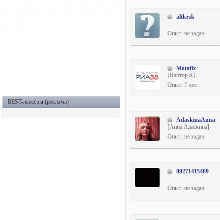
altkrsk
Опыт: не задан
Matafix
[Виктор К]
Опыт: 7 лет
BEST-лансеры (реклама)
AdaskinaAnna
[Анна Адаскина]
Опыт: не задан
89271415489
Опыт: не задан