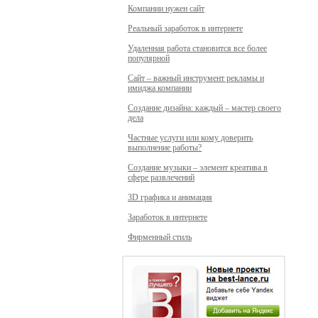
Компании нужен сайт
Реальный заработок в интернете
Удаленная работа становится все более
популярной
Сайт – важный инструмент рекламы и
имиджа компании
Создание дизайна: каждый – мастер своего
дела
Частные услуги или кому доверить
выполнение работы?
Создание музыки – элемент креатива в
сфере развлечений
3D графика и анимация
Заработок в интернете
Фирменный стиль