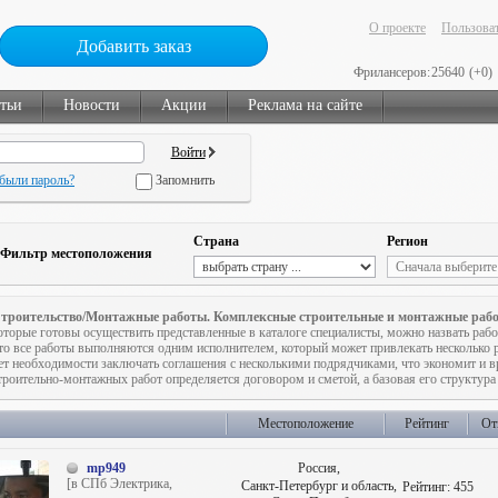
О проекте
Пользоват
Добавить заказ
Фрилансеров:
25640
(+0)
тьи
Новости
Акции
Реклама на сайте
были пароль?
Запомнить
Страна
Регион
Фильтр местоположения
троительство/Монтажные работы. Комплексные строительные и монтажные раб
оторые готовы осуществить представленные в каталоге специалисты, можно назвать рабо
то все работы выполняются одним исполнителем, который может привлекать несколько 
ет необходимости заключать соглашения с несколькими подрядчиками, что экономит и вр
троительно-монтажных работ определяется договором и сметой, а базовая его структура 
Местоположение
Рейтинг
От
mp949
Россия,
[в СПб Электрика,
Санкт-Петербург и область,
Рейтинг:
455