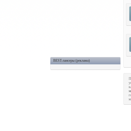
BEST-лансеры (реклама)
П
у
к
м
г
м