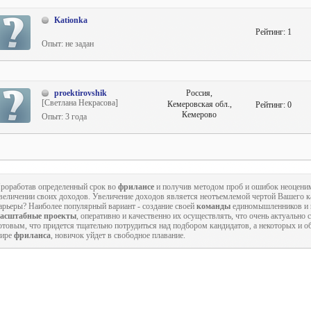
Kationka
Рейтинг:
1
Опыт: не задан
proektirovshik
Россия,
[Светлана Некрасова]
Кемеровская обл.,
Рейтинг:
0
Кемерово
Опыт: 3 года
роработав определенный срок во
фрилансе
и получив методом проб и ошибок неоценим
величении своих доходов. Увеличение доходов является неотъемлемой чертой Вашего кар
арьеры? Наиболее популярный вариант - создание своей
команды
единомышленников и
асштабные проекты
, оперативно и качественно их осуществлять, что очень актуально
отовым, что придется тщательно потрудиться над подбором кандидатов, а некоторых и о
ире
фриланса
, новичок уйдет в свободное плавание.