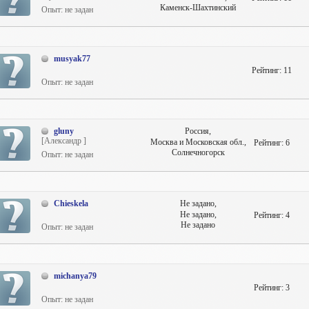
Каменск-Шахтинский
Опыт: не задан
musyak77
Рейтинг:
11
Опыт: не задан
gluny
Россия,
[Александр ]
Москва и Московская обл.,
Рейтинг:
6
Солнечногорск
Опыт: не задан
Chieskela
Не задано,
Не задано,
Рейтинг:
4
Не задано
Опыт: не задан
michanya79
Рейтинг:
3
Опыт: не задан