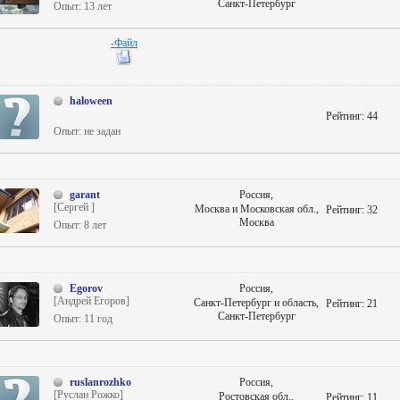
Сантехника, Вентиляция]
Санкт-Петербург
Опыт: 13 лет
-Файл
haloween
Рейтинг:
44
Опыт: не задан
garant
Россия,
[Сергей ]
Москва и Московская обл.,
Рейтинг:
32
Москва
Опыт: 8 лет
Egorov
Россия,
[Андрей Егоров]
Санкт-Петербург и область,
Рейтинг:
21
Санкт-Петербург
Опыт: 11 год
ruslanrozhko
Россия,
[Руслан Рожко]
Ростовская обл.,
Рейтинг:
11