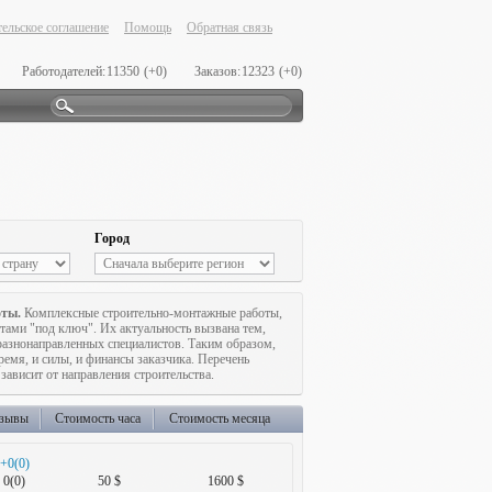
ельское соглашение
Помощь
Обратная связь
Работодателей:
11350
(+0)
Заказов:
12323
(+0)
Город
оты.
Комплексные строительно-монтажные работы,
тами "под ключ". Их актуальность вызвана тем,
разнонаправленных специалистов. Таким образом,
емя, и силы, и финансы заказчика. Перечень
зависит от направления строительства.
зывы
Стоимость часа
Стоимость месяца
+0(0)
0(0)
50 $
1600 $