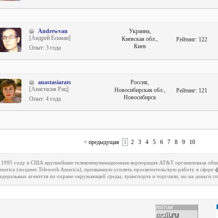
Andrewvan
Украина,
[Андрей Есьман]
Киевская обл.,
Рейтинг:
122
Киев
Опыт: 3 года
anastasiarats
Россия,
[Анастасия Рац]
Новосибирская обл.,
Рейтинг:
121
Новосибирск
Опыт: 4 года
< предыдущая
1
2
3
4
5
6
7
8
9
10
 1995 году в США крупнейшая телекоммуникационная корпорация
AT
&
T
организовала об
merica
(позднее
Telework
America
), призванную усилить просветительскую работу в сфере
едеральных агентств по охране окружающей среды, транспорта и торговли, но на деньги с