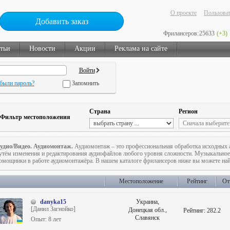
О проекте
Пользоват
Добавить заказ
Фрилансеров:
25633
(+3)
тьи
Новости
Акции
Реклама на сайте
были пароль?
Запомнить
Страна
Регион
Фильтр местоположения
удио/Видео. Аудиомонтаж.
Аудиомонтаж – это профессиональная обработка исходных 
утём изменения и редактирования аудиофайлов любого уровня сложности. Музыкальное
омощники в работе аудиомонтажёра. В нашем каталоге фрилансеров ниже вы можете най
Местоположение
Рейтинг
От
danyka15
Украина,
[Данил Загнойко]
Донецкая обл.,
Рейтинг:
282.2
Славянск
Опыт: 8 лет