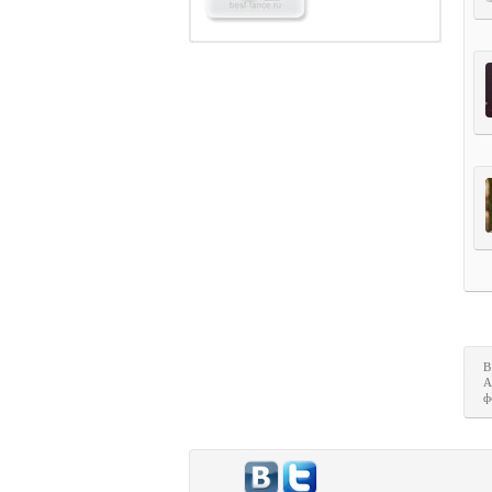
В
A
ф