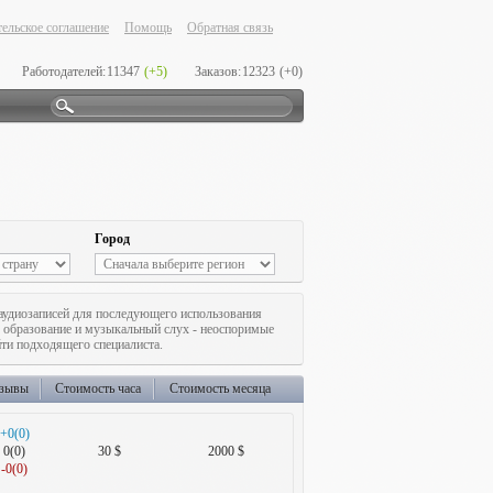
ельское соглашение
Помощь
Обратная связь
Работодателей:
11347
(+5)
Заказов:
12323
(+0)
Город
аудиозаписей для последующего использования
 образование и музыкальный слух - неоспоримые
ти подходящего специалиста.
зывы
Стоимость часа
Стоимость месяца
+0(0)
0(0)
30 $
2000 $
-0(0)