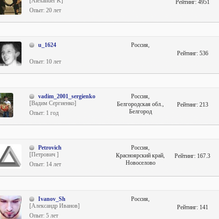
[Alexander K]
Рейтинг:
4951
Опыт: 20 лет
u_1624
Россия,
Рейтинг:
536
Опыт: 10 лет
vadim_2001_sergienko
Россия,
[Вадим Сергиенко]
Белгородская обл.,
Рейтинг:
213
Белгород
Опыт: 1 год
Petrovich
Россия,
[Петрович ]
Красноярский край,
Рейтинг:
167.3
Новоселово
Опыт: 14 лет
Ivanov_Sh
Россия,
[Александр Иванов]
Рейтинг:
141
Опыт: 5 лет