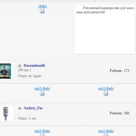
-Файл
Рекламный радиоролик для мага
зина автозапчастей
Doremidon66
[Игорь ]
Рейтинг:
173
Опыт: не задан
mp3-Файл
mp3-Файл
Andrey_Fm
Рейтинг:
160
Опыт: 5 лет
mp3-Файл
mp3-Файл