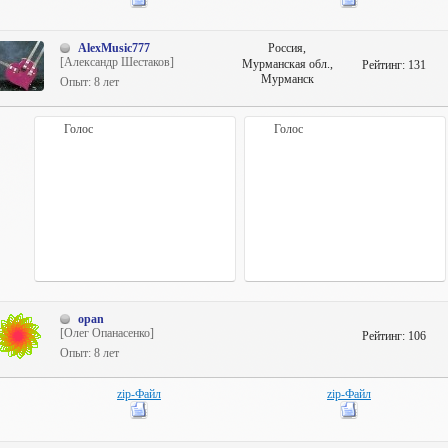
AlexMusic777
Россия,
[Александр Шестаков]
Мурманская обл.,
Рейтинг:
131
Мурманск
Опыт: 8 лет
Голос
Голос
opan
[Олег Опанасенко]
Рейтинг:
106
Опыт: 8 лет
zip-Файл
zip-Файл