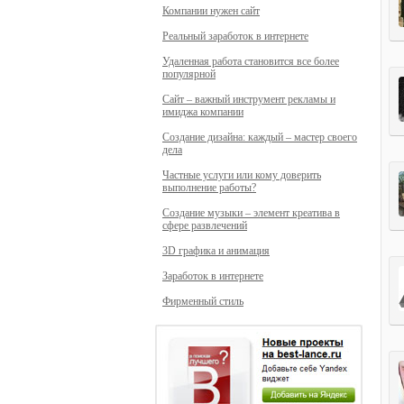
Компании нужен сайт
Реальный заработок в интернете
Удаленная работа становится все более
популярной
Сайт – важный инструмент рекламы и
имиджа компании
Создание дизайна: каждый – мастер своего
дела
Частные услуги или кому доверить
выполнение работы?
Создание музыки – элемент креатива в
сфере развлечений
3D графика и анимация
Заработок в интернете
Фирменный стиль