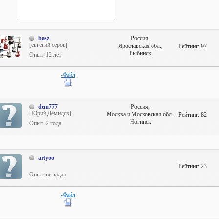
basz
Россия,
[евгений серов]
Ярославская обл.,
Рейтинг:
97
Рыбинск
Опыт: 12 лет
-Файл
dem777
Россия,
[Юрий Демидов]
Москва и Московская обл.,
Рейтинг:
82
Ногинск
Опыт: 2 года
artyoo
Рейтинг:
23
Опыт: не задан
-Файл