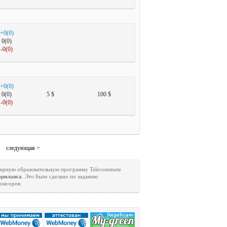
+0(0)
0(0)
-0(0)
+0(0)
0(0)
5 $
100 $
-0(0)
следующая >
ширную образовательную программу
Telecommute
фриланса
. Это было сделано по заданию
понсоров.