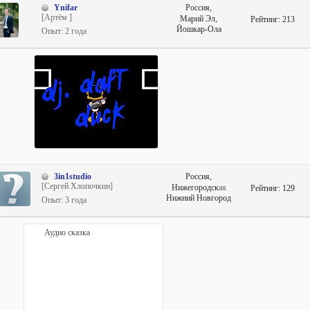
Ynifar
Россия,
[Артём ]
Марий Эл,
Рейтинг:
213
Йошкар-Ола
Опыт: 2 года
3in1studio
Россия,
[Сергей Хлопочкин]
Нижегородская
Рейтинг:
129
(Горьковская),
Нижний Новгород
Опыт: 3 года
Аудио сказка