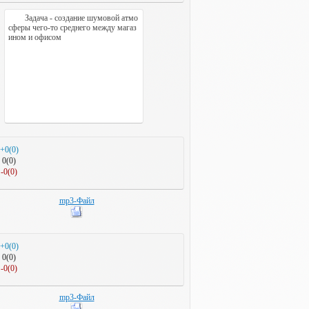
Задача - создание шумовой атмо
сферы чего-то среднего между магаз
ином и офисом
+0(0)
0(0)
-0(0)
mp3-Файл
+0(0)
0(0)
-0(0)
mp3-Файл