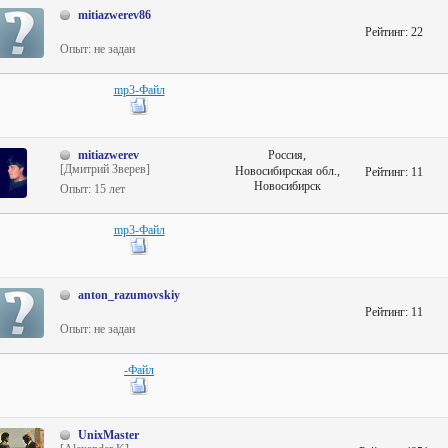
mitiazwerev86
Рейтинг:
22
Опыт: не задан
mp3-Файл
mitiazwerev
Россия,
[Дмитрий Зверев]
Новосибирская обл.,
Рейтинг:
11
Новосибирск
Опыт: 15 лет
mp3-Файл
anton_razumovskiy
Рейтинг:
11
Опыт: не задан
-Файл
UnixMaster