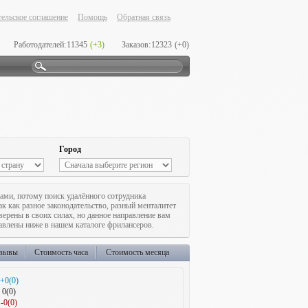
ельское соглашение
Помощь
Обратная связь
Работодателей:
11345
(+3)
Заказов:
12323
(+0)
Город
ами, потому поиск удалённого сотрудника
ак как разное законодательство, разный менталитет
ерены в своих силах, но данное направление вам
тавлены ниже в нашем каталоге фрилансеров.
зывы
Стоимость часа
Стоимость месяца
+0(0)
0(0)
-0(0)