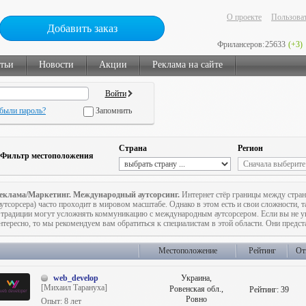
О проекте
Пользоват
Добавить заказ
Фрилансеров:
25633
(+3)
тьи
Новости
Акции
Реклама на сайте
были пароль?
Запомнить
Страна
Регион
Фильтр местоположения
еклама/Маркетинг. Международный аутсорсинг.
Интернет стёр границы между стран
аутсорсера) часто проходит в мировом масштабе. Однако в этом есть и свои сложности, т
 традиции могут усложнять коммуникацию с международным аутсорсером. Если вы не ув
нтересно, то мы рекомендуем вам обратиться к специалистам в этой области. Они предс
Местоположение
Рейтинг
От
web_develop
Украина,
[Михаил Тарануха]
Ровенская обл.,
Рейтинг:
39
Ровно
Опыт: 8 лет