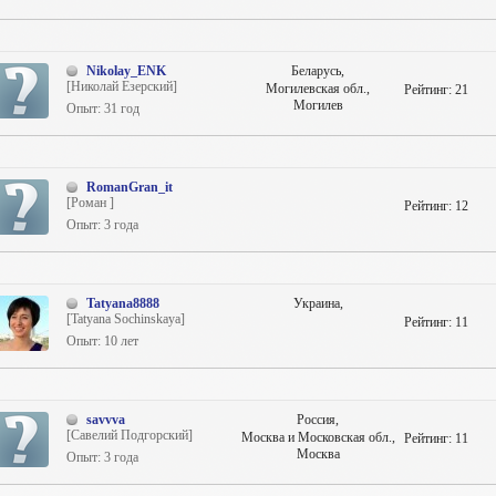
Nikolay_ENK
Беларусь,
[Николай Езерский]
Могилевская обл.,
Рейтинг:
21
Могилев
Опыт: 31 год
RomanGran_it
[Роман ]
Рейтинг:
12
Опыт: 3 года
Tatyana8888
Украина,
[Tatyana Sochinskaya]
Рейтинг:
11
Опыт: 10 лет
savvva
Россия,
[Савелий Подгорский]
Москва и Московская обл.,
Рейтинг:
11
Москва
Опыт: 3 года