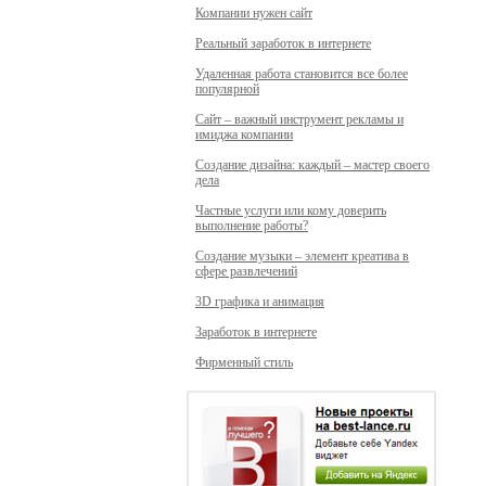
Компании нужен сайт
Реальный заработок в интернете
Удаленная работа становится все более
популярной
Сайт – важный инструмент рекламы и
имиджа компании
Создание дизайна: каждый – мастер своего
дела
Частные услуги или кому доверить
выполнение работы?
Создание музыки – элемент креатива в
сфере развлечений
3D графика и анимация
Заработок в интернете
Фирменный стиль