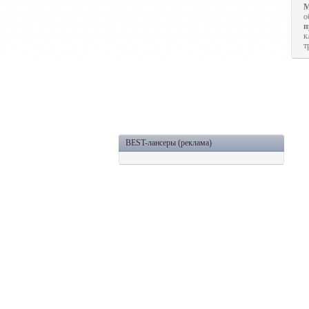
М
о
п
к
т
BEST-лансеры (реклама)