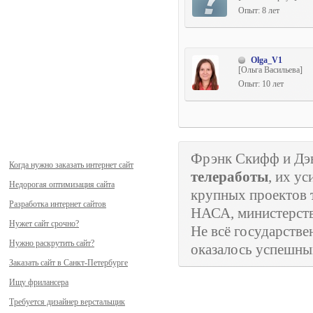
Опыт: 8 лет
Olga_V1
[Ольга Васильева]
Опыт: 10 лет
Фрэнк Скифф и Дэ
Когда нужно заказать интернет сайт
телеработы
, их у
Недорогая оптимизация сайта
крупных проектов
Разработка интернет сайтов
НАСА, министерств
Нужет сайт срочно?
Не всё государстве
Нужно раскрутить сайт?
оказалось успешным
Заказать сайт в Санкт-Петербурге
Ищу фрилансера
Требуется дизайнер верстальщик