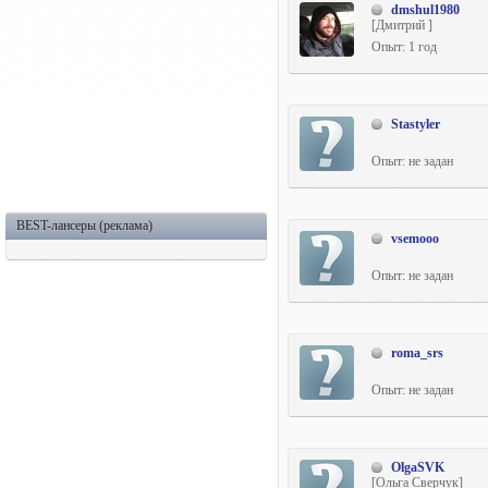
dmshul1980
[Дмитрий ]
Опыт: 1 год
Stastyler
Опыт: не задан
BEST-лансеры (реклама)
vsemooo
Опыт: не задан
roma_srs
Опыт: не задан
OlgaSVK
[Ольга Сверчук]