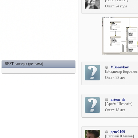
[Buddy Lancer]
Опыт: 24 года
BEST-лансеры (реклама)
VBorovkov
[Владимир Боровков
Опыт: 28 лет
artem_sh
[Артём Шевелёв]
Опыт: 18 лет
gene2109
[Евгений Юматов]