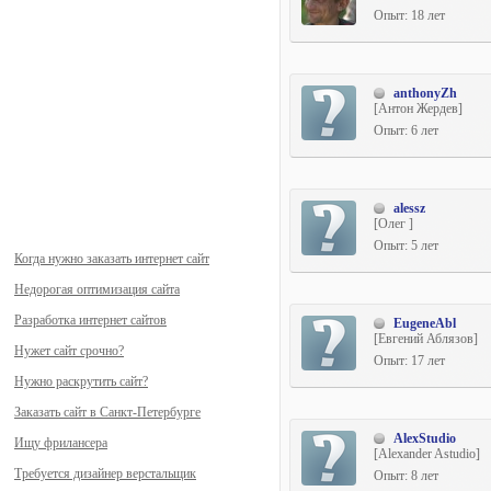
Опыт: 18 лет
anthonyZh
[Антон Жердев]
Опыт: 6 лет
alessz
[Олег ]
Опыт: 5 лет
Когда нужно заказать интернет сайт
Недорогая оптимизация сайта
Разработка интернет сайтов
EugeneAbl
[Евгений Аблязов]
Нужет сайт срочно?
Опыт: 17 лет
Нужно раскрутить сайт?
Заказать сайт в Санкт-Петербурге
AlexStudio
Ищу фрилансера
[Alexander Astudio]
Требуется дизайнер верстальщик
Опыт: 8 лет