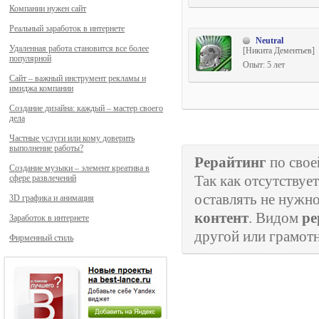
Компании нужен сайт
Реальный заработок в интернете
Neutral
Удаленная работа становится все более
[Никита Дементьев]
популярной
Опыт: 5 лет
Сайт – важный инструмент рекламы и
имиджа компании
Создание дизайна: каждый – мастер своего
дела
Частные услуги или кому доверить
выполнение работы?
Рерайтинг
по свое
Создание музыки – элемент креатива в
Так как отсутствуе
сфере развлечений
оставлять не нужно
3D графика и анимация
контент
. Видом
ре
Заработок в интернете
другой или грамотн
Фирменный стиль