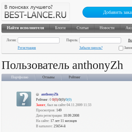
Добавить зака
Найти исполнителя
Блоги
Статьи
Новости
Ак
Логин:
Пароль:
Регистрация
Забыли пароль?
Запо
Пользователь anthonyZh
Портфолио
Отзывы
Рейтинг
anthonyZh
Рейтинг:
0
0(0)
/0(0)/
0(0)
Занят
, был на сайте 04.11.2009 11:33
Просмотров:
149
Дата регистрации:
10.09.2008
На сайте:
17 лет 11 месяцев
В каталоге:
25654-й