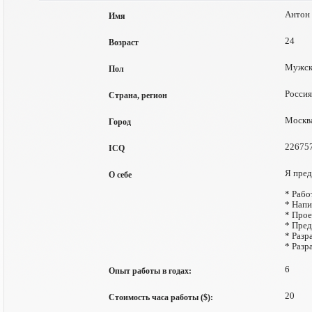
Антон
Имя
24
Возраст
Мужск
Пол
Россия
Страна, регион
Москв
Город
22675
ICQ
Я пред
О себе
* Рабо
* Напи
* Прое
* Пред
* Разр
* Разр
6
Опыт работы в годах:
20
Стоимость часа работы ($):