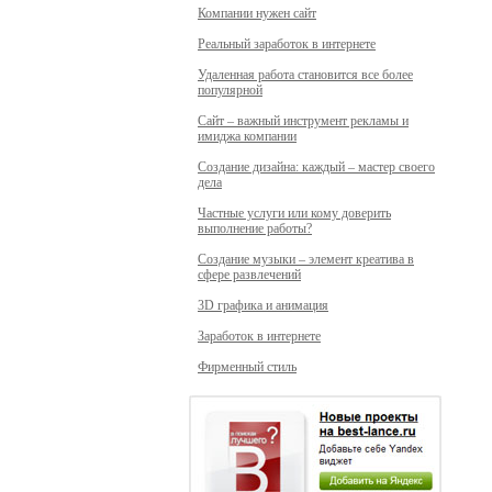
Компании нужен сайт
Реальный заработок в интернете
Удаленная работа становится все более
популярной
Сайт – важный инструмент рекламы и
имиджа компании
Создание дизайна: каждый – мастер своего
дела
Частные услуги или кому доверить
выполнение работы?
Создание музыки – элемент креатива в
сфере развлечений
3D графика и анимация
Заработок в интернете
Фирменный стиль