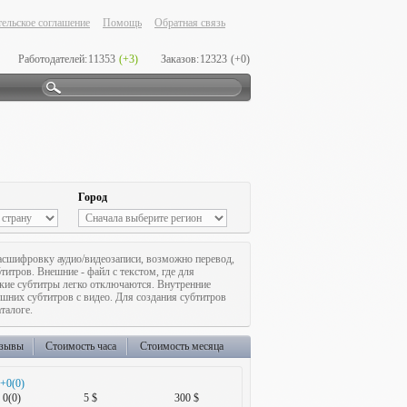
ельское соглашение
Помощь
Обратная связь
Работодателей:
11353
(+3)
Заказов:
12323
(+0)
Город
асшифровку аудио/видеозаписи, возможно перевод,
итров. Внешние - файл с текстом, где для
акие субтитры легко отключаются. Внутренние
шних субтитров с видео. Для создания субтитров
талоге.
зывы
Стоимость часа
Стоимость месяца
+0(0)
0(0)
5 $
300 $