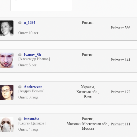
u_1624
Россия,
Рейтинг:
536
Опыт: 10 лет
Ivanov_Sh
Россия,
[Александр Иванов]
Рейтинг:
141
Опыт: 5 лет
Andrewvan
Украина,
[Андрей Есьман]
Киевская обл.,
Рейтинг:
122
Киев
Опыт: 3 года
letostudio
Россия,
[Сергей Целиков]
Москва и Московская обл.,
Рейтинг:
111
Москва
Опыт: 4 года