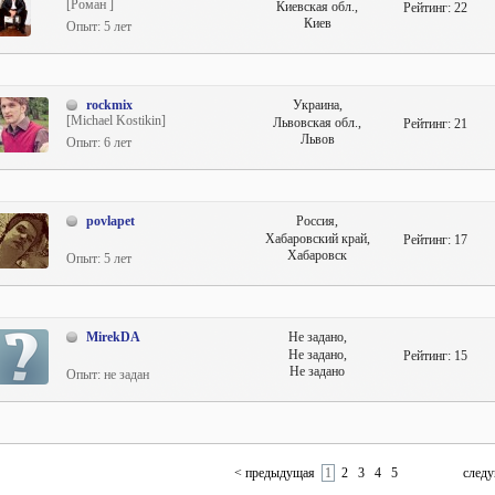
[Роман ]
Киевская обл.,
Рейтинг:
22
Киев
Опыт: 5 лет
rockmix
Украина,
[Michael Kostikin]
Львовская обл.,
Рейтинг:
21
Львов
Опыт: 6 лет
povlapet
Россия,
Хабаровский край,
Рейтинг:
17
Хабаровск
Опыт: 5 лет
MirekDA
Не задано,
Не задано,
Рейтинг:
15
Не задано
Опыт: не задан
< предыдущая
1
2
3
4
5
след