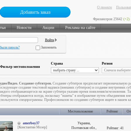
О проекте
Пользоват
Добавить заказ
Фрилансеров:
25642
(+2)
тьи
Новости
Акции
Реклама на сайте
были пароль?
Запомнить
Страна
Регион
Фильтр местоположения
удио/Видео. Создание субтитров.
Создание субтитров предполагает первоначальную р
оследующее создание текстовой надписи (внешних субтитров) и создание внутренних субт
аждого отображающегося на экране субтитра указано время появления/исчезновения. Т
убтитры отображаются всегда, поскольку "вшиты" в изображение путем объединения вне
спользуются спецпрограммы. Профессионалов по созданию субтитров ищите в нашем ка
Местоположение
Рейтинг
От
amerboy37
Украина,
[Константин Мозер]
Полтавская обл.,
Рейтинг:
41