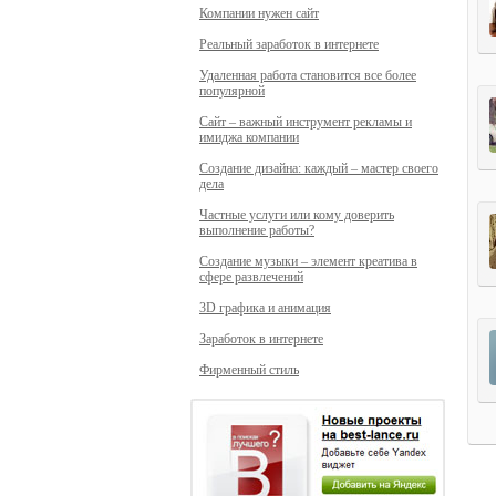
Компании нужен сайт
Реальный заработок в интернете
Удаленная работа становится все более
популярной
Сайт – важный инструмент рекламы и
имиджа компании
Создание дизайна: каждый – мастер своего
дела
Частные услуги или кому доверить
выполнение работы?
Создание музыки – элемент креатива в
сфере развлечений
3D графика и анимация
Заработок в интернете
Фирменный стиль