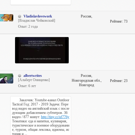
Vladislavlovework
Россия,
[Владислав Чейковский]
Рейтинг:
73
Опыт: 2 года
albertwrites
Россия,
[Альберт Онищенко]
Новгородская обл.,
Рейтинг:
23
Новгород
Опыт: 6 лет
Заказчик: Youtube-канал Outdoor
Tactical Год: 2017 - 2019 Задача: Пере
вод видео на английский язык с после
дующим добавлением субтитров. 36
видео / 877 минут:
http://tiny.cc/uf776y
Тематики: еда и напитки, кулинария,
туристическое и военное оборудовани
е, туризм, общая лексика, идиомы, ис
тория и ...