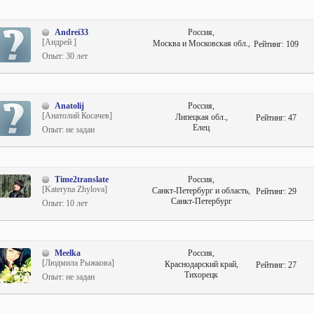
Andrei33
Россия,
[Андрей ]
Москва и Московская обл.,
Рейтинг:
109
Опыт: 30 лет
Anatolij
Россия,
[Анатолий Косачев]
Липецкая обл.,
Рейтинг:
47
Елец
Опыт: не задан
Time2translate
Россия,
[Kateryna Zhylova]
Санкт-Петербург и область,
Рейтинг:
29
Санкт-Петербург
Опыт: 10 лет
Meelka
Россия,
[Людмила Рыжкова]
Краснодарский край,
Рейтинг:
27
Тихорецк
Опыт: не задан