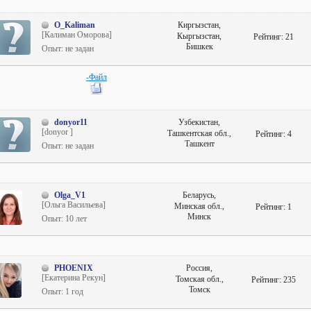
O_Kaliman
Киргызстан,
[Калиман Оморова]
Кыргызстан,
Рейтинг:
21
Бишкек
Опыт: не задан
-Файл
donyor11
Узбекистан,
[donyor ]
Ташкентская обл.,
Рейтинг:
4
Ташкент
Опыт: не задан
Olga_V1
Беларусь,
[Ольга Васильева]
Минская обл.,
Рейтинг:
1
Минск
Опыт: 10 лет
PHOENIX
Россия,
[Екатерина Рекун]
Томская обл.,
Рейтинг:
235
Томск
Опыт: 1 год