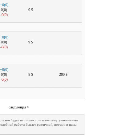
+0(0)
0(0)
9 $
-0(0)
+0(0)
0(0)
9 $
-0(0)
+0(0)
0(0)
8 $
200 $
-0(0)
следующая >
статья
будет не только по-настоящему
уникальным
подобной работы бывает различной, потому и цены