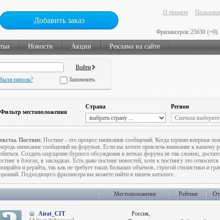
О проекте
Пользоват
Добавить заказ
Фрилансеров:
25630
(+0)
тьи
Новости
Акции
Реклама на сайте
были пароль?
Запомнить
Страна
Регион
Фильтр местоположения
ексты. Постинг.
Постинг - это процесс написания сообщений. Когда термин впервые поя
чередь написание сообщений на форумах. Если вы хотите привлечь внимание к вашему ре
обиться. Создать ощущение бурного обсуждения в ветках форума не так сложно, достат
остинг в блогах, в закладках. Есть даже постинг новостей, хотя к постингу это относится
опирайта и рерайта, так как не требует таких больших объёмов, строгой стилистики и гра
ороший. Подходящего фрилансера вы можете найти в нашем каталоге.
Местоположение
Рейтинг
От
Airat_CIT
Россия,