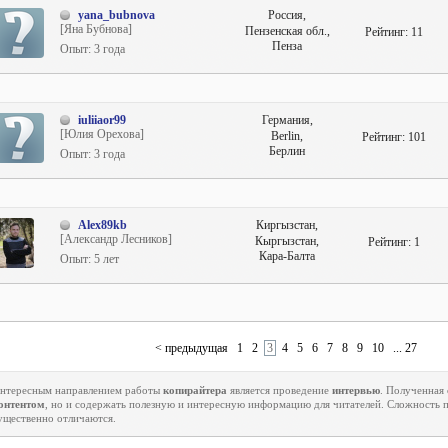
yana_bubnova
Россия,
[Яна Бубнова]
Пензенская обл.,
Рейтинг:
11
Пенза
Опыт: 3 года
iuliiaor99
Германия,
[Юлия Орехова]
Berlin,
Рейтинг:
101
Берлин
Опыт: 3 года
Alex89kb
Киргызстан,
[Александр Лесников]
Кыргызстан,
Рейтинг:
1
Кара-Балта
Опыт: 5 лет
< предыдущая
1
2
3
4
5
6
7
8
9
10
... 27
нтересным направлением работы
копирайтера
является проведение
интервью
. Полученная
онтентом
, но и содержать полезную и интересную информацию для читателей. Сложность 
ущественно отличаются.