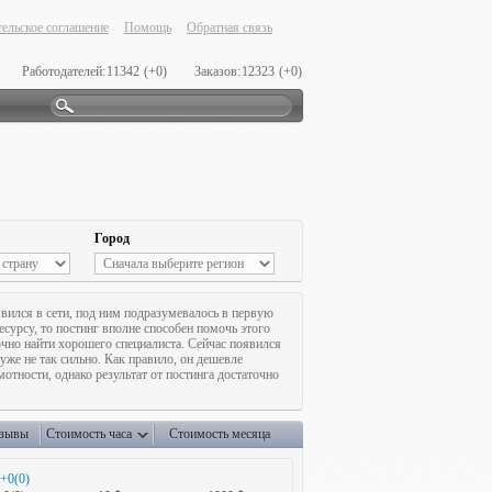
ельское соглашение
Помощь
Обратная связь
Работодателей:
11342
(+0)
Заказов:
12323
(+0)
Город
вился в сети, под ним подразумевалось в первую
сурсу, то постинг вполне способен помочь этого
очно найти хорошего специалиста. Сейчас появился
 уже не так сильно. Как правило, он дешевле
мотности, однако результат от постинга достаточно
зывы
Стоимость часа
Стоимость месяца
+0(0)