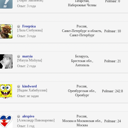
[Айрат Зайлямов]
Татарстан,
Рейтинг:
0
Набережные Челны
Опыт: 3 года
Freeptica
Россия,
[Лила Стебунова]
Санкт-Петербург и область,
Рейтинг:
10
Санкт-Петербург
Опыт: 3 года
maryia
Беларусь,
[Maryia Mishyna]
Брестская обл.,
Рейтинг:
21
Антополь
Опыт: 2 года
kindword
Россия,
[Вадим Хабибуллин]
Оренбургская обл.,
Рейтинг:
242.8
Оренбург
Опыт: не задан
alexpivo
Россия,
[Александр Пивоваренко]
Москва и Московская обл.,
Рейтинг:
24
Москва
Опыт: 1 год