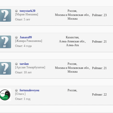
tonystark20
Россия,
[Мария Инешина]
Москва и Московская обл.,
Рейтинг:
23
Москва
Опыт: 5 лет
Janara99
Казахстан,
[Жанара Рамазанова]
Алма-Атинская обл.,
Рейтинг:
21
Алма-Ата
Опыт: 4 года
tarslan
Россия,
[Арслан Темирбулатов]
Москва и Московская обл.,
Рейтинг:
21
Москва
Опыт: 10 лет
fortunaloveyou
Россия,
[Ольга ]
Рейтинг:
22
Опыт: 1 год