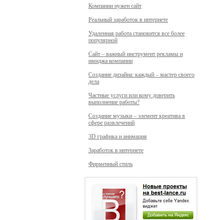
Компании нужен сайт
Реальный заработок в интернете
Удаленная работа становится все более
популярной
Сайт – важный инструмент рекламы и
имиджа компании
Создание дизайна: каждый – мастер своего
дела
Частные услуги или кому доверить
выполнение работы?
Создание музыки – элемент креатива в
сфере развлечений
3D графика и анимация
Заработок в интернете
Фирменный стиль