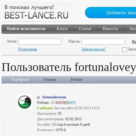
Добавить зака
Найти исполнителя
Блоги
Статьи
Новости
Ак
Логин:
Пароль:
Регистрация
Забыли пароль?
Запо
Пользователь fortunalove
Портфолио
Отзывы
Рейтинг
fortunaloveyou
Рейтинг:
22
0(0)
/0(0)/
0(0)
Свободен
, был на сайте 02.02.2013 14:23
Просмотров:
95
Дата регистрации:
02.02.2013
На сайте:
13 года 6 месяцев 6 дней
В каталоге:
1670-й