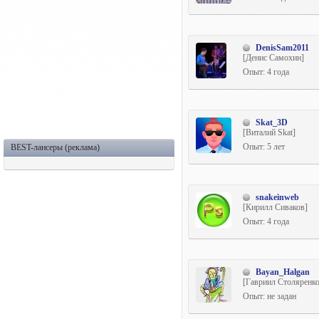
DenisSam2011
[Денис Самохин]
Опыт: 4 года
Skat_3D
[Виталий Skat]
Опыт: 5 лет
BEST-лансеры (реклама)
snakeinweb
[Кирилл Сиваков]
Опыт: 4 года
Bayan_Halgan
[Гавриил Столяренко
Опыт: не задан