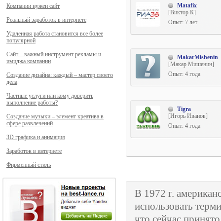
Matafix
Компании нужен сайт
[Виктор К]
Реальный заработок в интернете
Опыт: 7 лет
Удаленная работа становится все более
популярной
Сайт – важный инструмент рекламы и
MakarMishenin
имиджа компании
[Макар Мишенин]
Опыт: 4 года
Создание дизайна: каждый – мастер своего
дела
Частные услуги или кому доверить
выполнение работы?
Tigra
[Игорь Иванов]
Создание музыки – элемент креатива в
сфере развлечений
Опыт: 4 года
3D графика и анимация
Заработок в интернете
Фирменный стиль
В 1972 г. американ
использовать терм
что сейчас принято