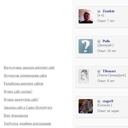
Zumkin
[я я]
Опыт: 7 лет
Pullo
[Дмитрий ]
Опыт: 10 лет
Когда нужно заказать интернет сайт
Tihonart
[Тихон Гренадёров]
Недорогая оптимизация сайта
Опыт: 8 лет
Разработка интернет сайтов
Нужет сайт срочно?
Нужно раскрутить сайт?
stager9
[Gerasim ]
Заказать сайт в Санкт-Петербурге
Опыт: не задан
Ищу фрилансера
Требуется дизайнер верстальщик