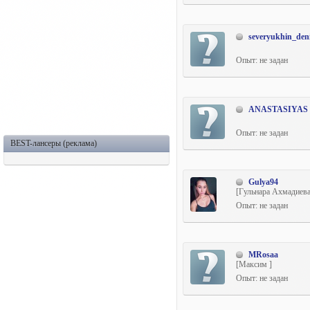
severyukhin_den
Опыт: не задан
ANASTASIYAS
Опыт: не задан
BEST-лансеры (реклама)
Gulya94
[Гульнара Ахмадиева
Опыт: не задан
MRosaa
[Максим ]
Опыт: не задан