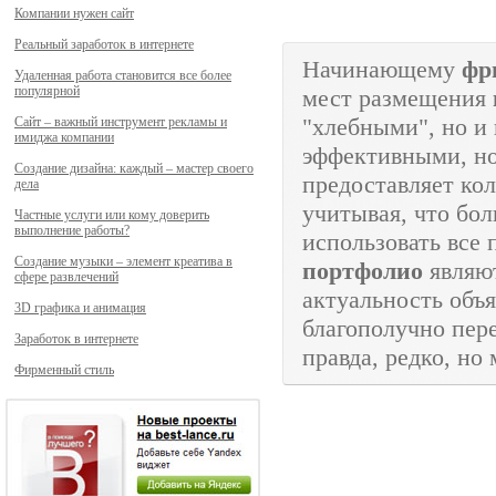
Компании нужен сайт
Реальный заработок в интернете
Начинающему
фр
Удаленная работа становится все более
популярной
мест размещения
"хлебными", но и 
Сайт – важный инструмент рекламы и
имиджа компании
эффективными, но
Создание дизайна: каждый – мастер своего
предоставляет ко
дела
учитывая, что бо
Частные услуги или кому доверить
выполнение работы?
использовать все
Создание музыки – элемент креатива в
портфолио
являют
сфере развлечений
актуальность объя
3D графика и анимация
благополучно пере
Заработок в интернете
правда, редко, но
Фирменный стиль