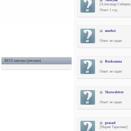
Sibiryak
[Александр Сибиряк
Опыт: 1 год
marksi
Опыт: не задан
BEST-лансеры (реклама)
Rocksanna
Опыт: не задан
Skrewdriver
Опыт: не задан
prasad
[Мария Тарасенко]