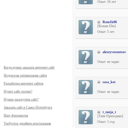
Опыт: 16 лет
Rom1k06
[Roman Elin]
Опыт: 5 лет
alexeyvorontsov
Опыт: не задан
Когда нужно заказать интернет сайт
Недорогая оптимизация сайта
sasa_kot
Разработка интернет сайтов
Нужет сайт срочно?
Опыт: не задан
Нужно раскрутить сайт?
Заказать сайт в Санкт-Петербурге
t_tanja_t
Ищу фрилансера
[Таня Приходько]
Опыт: 1 год
Требуется дизайнер верстальщик