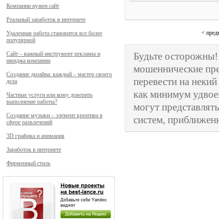
Компании нужен сайт
Реальный заработок в интернете
< пре
Удаленная работа становится все более
популярной
Сайт – важный инструмент рекламы и
Будьте осторожны
имиджа компании
мошеннические пре
Создание дизайна: каждый – мастер своего
перевести на неки
дела
как минимум удвое
Частные услуги или кому доверить
выполнение работы?
могут представлят
Создание музыки – элемент креатива в
систем, приближенн
сфере развлечений
3D графика и анимация
Заработок в интернете
Фирменный стиль