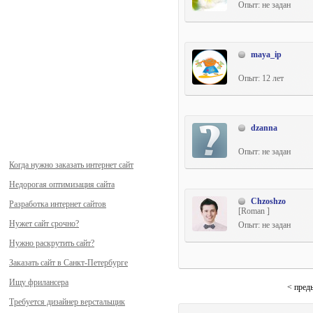
Опыт: не задан
maya_ip
Опыт: 12 лет
dzanna
Опыт: не задан
Когда нужно заказать интернет сайт
Недорогая оптимизация сайта
Chzoshzo
Разработка интернет сайтов
[Roman ]
Нужет сайт срочно?
Опыт: не задан
Нужно раскрутить сайт?
Заказать сайт в Санкт-Петербурге
Ищу фрилансера
< пред
Требуется дизайнер верстальщик