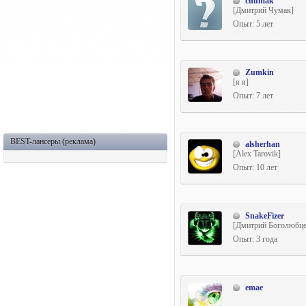
chumak
[Дмитрий Чумак]
Опыт: 5 лет
Zumkin
[я я]
Опыт: 7 лет
BEST-лансеры (реклама)
alsherhan
[Alex Tarovik]
Опыт: 10 лет
SnakeFizer
[Дмитрий Боголюбце
Опыт: 3 года
emae