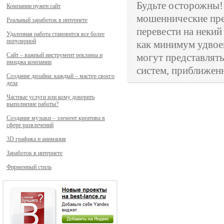
Будьте осторожны
Компании нужен сайт
мошеннические пре
Реальный заработок в интернете
перевести на неки
Удаленная работа становится все более
популярной
как минимум удвое
Сайт – важный инструмент рекламы и
могут представлят
имиджа компании
систем, приближенн
Создание дизайна: каждый – мастер своего
дела
Частные услуги или кому доверить
выполнение работы?
Создание музыки – элемент креатива в
сфере развлечений
3D графика и анимация
Заработок в интернете
Фирменный стиль