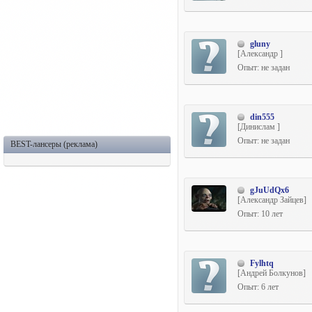
gluny
[Александр ]
Опыт: не задан
din555
[Динислам ]
Опыт: не задан
BEST-лансеры (реклама)
gJuUdQx6
[Александр Зайцев]
Опыт: 10 лет
Fylhtq
[Андрей Болкунов]
Опыт: 6 лет