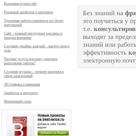
Компании нужен сайт
Без знаний на
фри
Реальный заработок в интернете
это поучиться у п
Удаленная работа становится все более
популярной
т.е.
консультиров
Сайт – важный инструмент рекламы и
выходят за преде
имиджа компании
знаний или работ
Создание дизайна: каждый – мастер своего
дела
эффективность
ко
электронную почт
Частные услуги или кому доверить
выполнение работы?
Создание музыки – элемент креатива в
сфере развлечений
3D графика и анимация
Заработок в интернете
Фирменный стиль