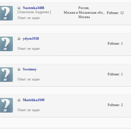
Nastenka3488
Россия,
[Анастасия Андреева ]
Москва и Московская обл.,
Рейтинг:
12
Москва
Опыт: не задан
ydyen1938
Рейтинг:
1
Опыт: не задан
Swetmoy
Рейтинг:
1
Опыт: не задан
Marishka1949
Рейтинг:
2
Опыт: не задан