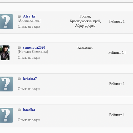
Alya_kr
Россия,
[Алина Квпенг]
Краснодарский край,
Рейтинг:
1
Абрау-Дюрсо
Опыт: не задан
semenova2020
Казахстан,
[Наталья Семенова]
Рейтинг:
14
Опыт: не задан
kristina7
Рейтинг:
1
Опыт: не задан
bazalka
Рейтинг:
1
Опыт: не задан