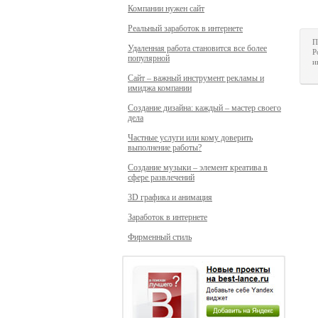
Компании нужен сайт
Реальный заработок в интернете
П
Удаленная работа становится все более
Р
популярной
и
Сайт – важный инструмент рекламы и
имиджа компании
Создание дизайна: каждый – мастер своего
дела
Частные услуги или кому доверить
выполнение работы?
Создание музыки – элемент креатива в
сфере развлечений
3D графика и анимация
Заработок в интернете
Фирменный стиль