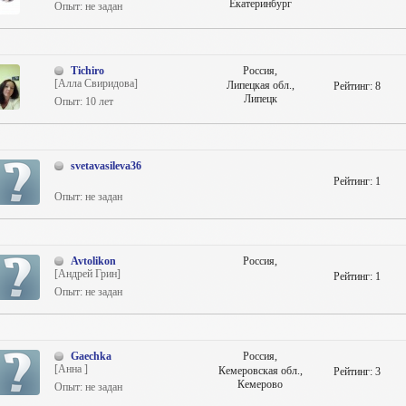
Екатеринбург
Опыт: не задан
Tichiro
Россия,
[Алла Свиридова]
Липецкая обл.,
Рейтинг:
8
Липецк
Опыт: 10 лет
svetavasileva36
Рейтинг:
1
Опыт: не задан
Avtolikon
Россия,
[Андрей Грин]
Рейтинг:
1
Опыт: не задан
Gaechka
Россия,
[Анна ]
Кемеровская обл.,
Рейтинг:
3
Кемерово
Опыт: не задан