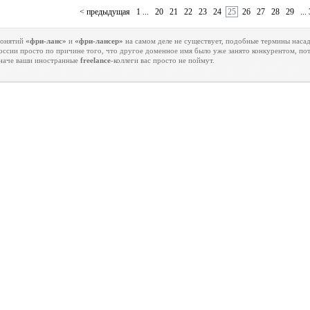
< предыдущая
1 ...
20
21
22
23
24
25
26
27
28
29
...
онятий
«фри-ланс»
и
«фри-лансер»
на самом деле не существует, подобные термины нас
оссии просто по причине того, что другое доменное имя было уже занято конкурентом, п
наче ваши иностранные
freelance
-коллеги вас просто не поймут.