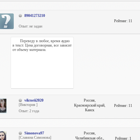
89041273210
Рейтинг:
11
Опыт: не задан
Переведу в любое, время аудио
в текст. Цена договорная, все зависит
от объему материала.
viktorii2020
Россия,
[Виктория ]
Красноярский край,
Рейтинг:
11
Канск
Опыт: 2 года
Simonova97
Россия,
[Славяна Симонова]
Челябинская обл.,
Рейтинг:
1