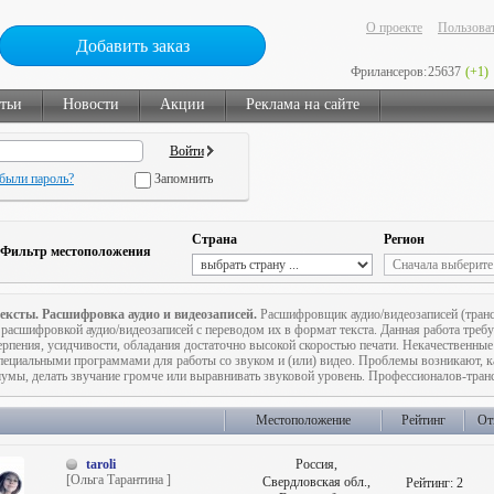
О проекте
Пользоват
Добавить заказ
Фрилансеров:
25637
(+1)
тьи
Новости
Акции
Реклама на сайте
были пароль?
Запомнить
Страна
Регион
Фильтр местоположения
ексты. Расшифровка аудио и видеозаписей.
Расшифровщик аудио/видеозаписей (тран
 расшифровкой аудио/видеозаписей с переводом их в формат текста. Данная работа требу
ерпения, усидчивости, обладания достаточно высокой скоростью печати. Некачественны
пециальными программами для работы со звуком и (или) видео. Проблемы возникают, ка
умы, делать звучание громче или выравнивать звуковой уровень. Профессионалов-тран
Местоположение
Рейтинг
От
taroli
Россия,
[Ольга Тарантина ]
Свердловская обл.,
Рейтинг:
2