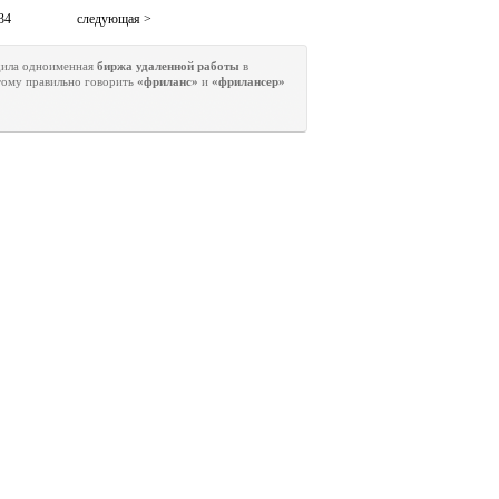
 34
следующая >
адила одноименная
биржа удаленной работы
в
отому правильно говорить
«фриланс»
и
«фрилансер»