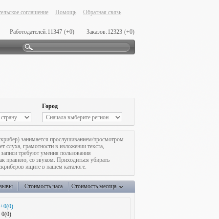
ельское соглашение
Помощь
Обратная связь
Работодателей:
11347
(+0)
Заказов:
12323
(+0)
Город
скрибер) занимается прослушиванием/просмотром
ет слуха, грамотности в изложении текста,
е записи требуют умения пользования
к правило, со звуком. Приходиться убирать
скриберов ищите в нашем каталоге.
зывы
Стоимость часа
Стоимость месяца
+0(0)
0(0)