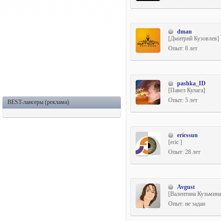
dman
[Дмитрий Кузовлев]
Опыт: 8 лет
pashka_ID
[Павел Кулага]
Опыт: 5 лет
BEST-лансеры (реклама)
ericssun
[eric ]
Опыт: 28 лет
Avgust
[Валентина Кузьмина
Опыт: не задан