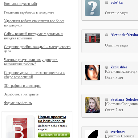
vole4ka
Компании нужен сайт
Реальный заработок в интернете
Опыт: не задан
Удаленная работа становится все более
популярной
Сайт – важный инструмент рекламы и
AlexanderYersh
имиджа компании
Опыт: не задан
Создание дизайна: каждый – мастер своего
дела
Частные услуги или кому доверить
выполнение работы?
Zzolushka
[Светлана Ковальчук
Создание музыки – элемент креатива в
сфере развлечений
Опыт: 8 лет
3D графика и анимация
Заработок в интернете
Svetlana_Solodo
Фирменный стиль
[Светлана Солодовни
Опыт: 7 лет
svechnov
[Дмитрий Свечнов]