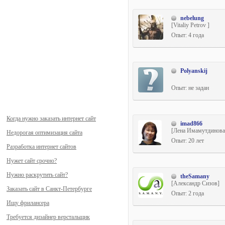
nebelung
[Vitaliy Petrov ]
Опыт: 4 года
Polyanskij
Опыт: не задан
Когда нужно заказать интернет сайт
imad866
[Лена Имамутдинова
Недорогая оптимизация сайта
Опыт: 20 лет
Разработка интернет сайтов
Нужет сайт срочно?
Нужно раскрутить сайт?
theSamany
[Александр Сизов]
Заказать сайт в Санкт-Петербурге
Опыт: 2 года
Ищу фрилансера
Требуется дизайнер верстальщик