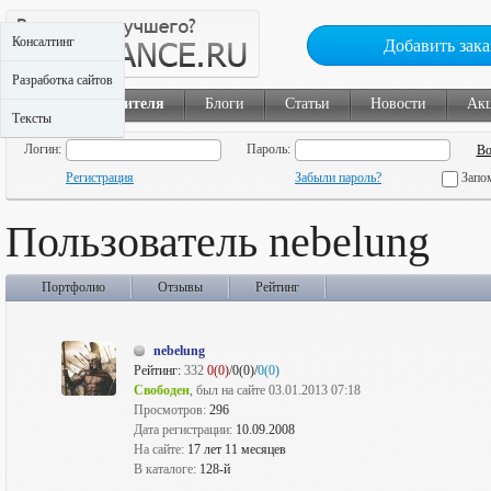
Консалтинг
Добавить зака
Разработка сайтов
Найти исполнителя
Блоги
Статьи
Новости
Ак
Тексты
Логин:
Пароль:
Регистрация
Забыли пароль?
Запо
Пользователь nebelung
Портфолио
Отзывы
Рейтинг
nebelung
Рейтинг:
332
0(0)
/0(0)/
0(0)
Свободен
, был на сайте 03.01.2013 07:18
Просмотров:
296
Дата регистрации:
10.09.2008
На сайте:
17 лет 11 месяцев
В каталоге:
128-й