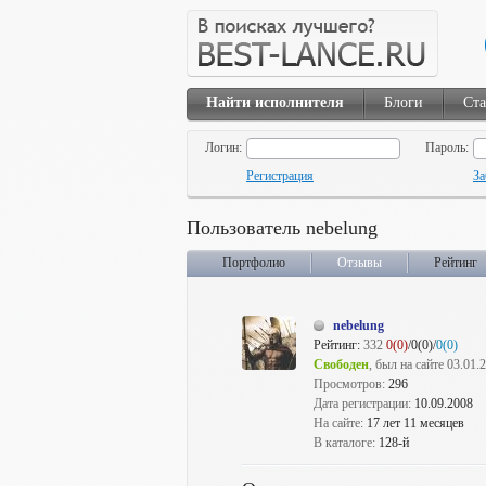
Найти исполнителя
Блоги
Ста
Логин:
Пароль:
Регистрация
За
Пользователь nebelung
Портфолио
Отзывы
Рейтинг
nebelung
Рейтинг:
332
0(0)
/0(0)/
0(0)
Свободен
, был на сайте 03.01.
Просмотров:
296
Дата регистрации:
10.09.2008
На сайте:
17 лет 11 месяцев
В каталоге:
128-й