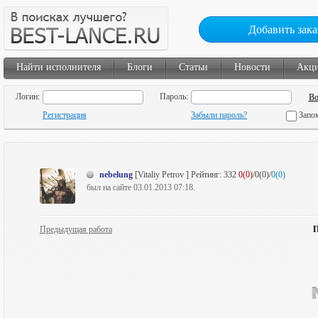
Добавить зака
Найти исполнителя
Блоги
Статьи
Новости
Акц
Логин:
Пароль:
Регистрация
Забыли пароль?
Запо
nebelung
[Vitaliy Petrov ]
Рейтинг:
332
0(0)
/0(0)/
0(0)
был на сайте 03.01.2013 07:18.
Предыдущая работа
П