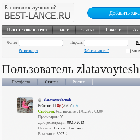
Добавить зака
Найти исполнителя
Блоги
Статьи
Новости
Ак
Логин:
Пароль:
Регистрация
Забыли пароль?
Запо
Пользователь zlatavoytes
Портфолио
Отзывы
Рейтинг
zlatavoyteshenok
Рейтинг:
11
0(0)
/0(0)/
0(0)
Свободен
, был на сайте 01.01.1970 03:00
Просмотров:
90
Дата регистрации:
09.10.2013
На сайте:
12 года 10 месяцев
В каталоге:
3927-й