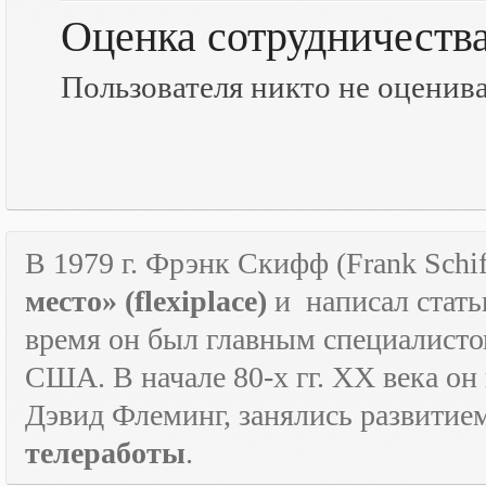
Оценка сотрудничеств
Пользователя никто не оценив
В 1979 г. Фрэнк Скифф (Frank Schif
место» (
flexiplace
)
и
написал стать
время он был главным специалист
США. В начале 80-х гг.
XX
века он
Дэвид Флеминг, занялись развитие
телеработы
.