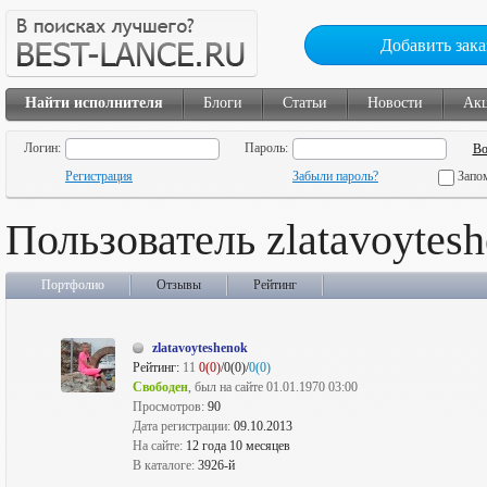
Добавить зака
Найти исполнителя
Блоги
Статьи
Новости
Ак
Логин:
Пароль:
Регистрация
Забыли пароль?
Запо
Пользователь zlatavoytes
Портфолио
Отзывы
Рейтинг
zlatavoyteshenok
Рейтинг:
11
0(0)
/0(0)/
0(0)
Свободен
, был на сайте 01.01.1970 03:00
Просмотров:
90
Дата регистрации:
09.10.2013
На сайте:
12 года 10 месяцев
В каталоге:
3926-й