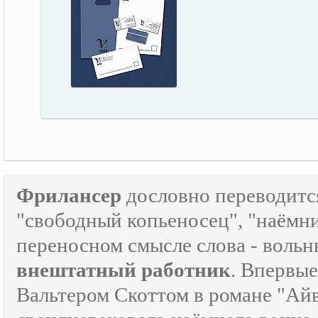
Фрилансер
дословно переводится
"свободный копьеносец", "наёмник"
переносном смысле слова - воль
внештатный работник
. Впервые
Вальтером Скоттом в романе "Айв