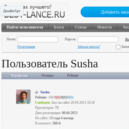
Дизайн/Арт
Добавить зака
Найти исполнителя
Блоги
Статьи
Новости
Ак
Логин:
Пароль:
Регистрация
Забыли пароль?
Запо
Пользователь Susha
Портфолио
Отзывы
Рейтинг
Susha
Рейтинг:
104
0(0)
/0(0)/
0(0)
Свободен
, был на сайте 20.04.2013 18:20
Просмотров:
73
Дата регистрации:
09.04.2013
На сайте:
13 года 4 месяца
В каталоге:
560-й