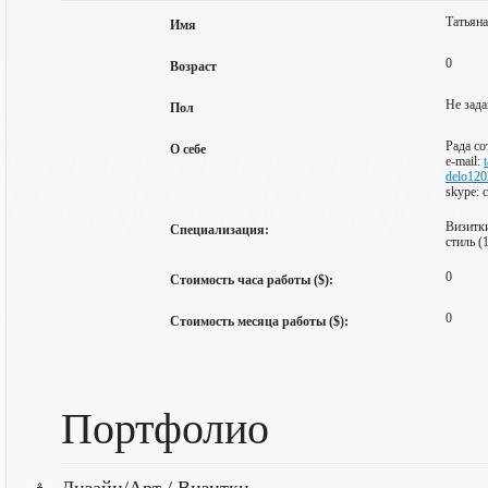
Татьян
Имя
0
Возраст
Не зада
Пол
Рада со
О себе
e-mail:
delo12
skype: 
Визитки
Специализация:
стиль (
0
Стоимость часа работы ($):
0
Стоимость месяца работы ($):
Портфолио