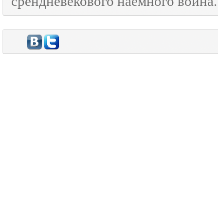
срендневекового наёмного воина.