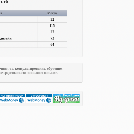
556
ия
Место
32
115
27
 дизайн
72
64
учинг
, т.е.
консультирование
,
обучение
,
ые средства связи позволяют повысить