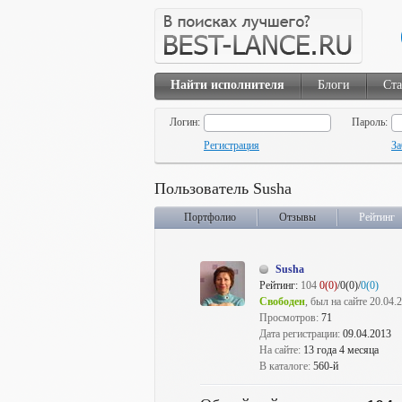
Найти исполнителя
Блоги
Ста
Логин:
Пароль:
Регистрация
За
Пользователь Susha
Портфолио
Отзывы
Рейтинг
Susha
Рейтинг:
104
0(0)
/0(0)/
0(0)
Свободен
, был на сайте 20.04.
Просмотров:
71
Дата регистрации:
09.04.2013
На сайте:
13 года 4 месяца
В каталоге:
560-й