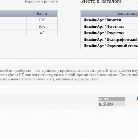
Место в каталоге
Подробнее о рейтинге
Баллы
Специализац
10.0
Дизайн/Арт / Визитки
90.0
Дизайн/Арт / Логотипы
4.0
Дизайн/Арт / Открытки
Дизайн/Арт / Полиграфический
Дизайн/Арт / Фирменный стиль
пособ их приобрести – это поучиться у профессионалов своего дела. В этом поможет
ко
еделы сферы ИТ, они могут пригодиться в любой отрасли знаний или работы. Современн
но использовать электронную почту, онлайн-мессенджеры, скайп.