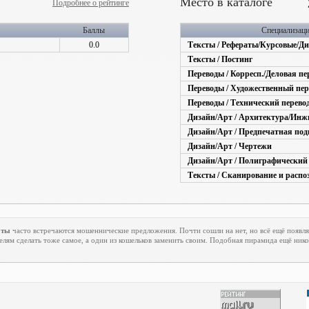
Место в каталоге
Подробнее о рейтинге
Баллы
Специализац
0.0
Тексты / Рефераты/Курсовые/Д
Тексты / Постинг
Переводы / Корресп./Деловая пе
Переводы / Художественный пер
Переводы / Технический перево
Дизайн/Арт / Архитектура/Ин
Дизайн/Арт / Предпечатная под
Дизайн/Арт / Чертежи
Дизайн/Арт / Полиграфический
Тексты / Сканирование и распо
оты
часто встречаются мошеннические предложения. Почти сошли на нет, но всё ещё появля
елям сделать тоже самое, а один из кошельков заменить своим. Подобная пирамида ещё нико