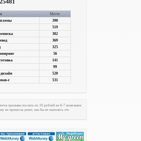
25481
ия
Место
ипломы
390
519
реписка
302
евод
369
д
325
жиниринг
56
готовка
141
99
 дизайн
520
знав-е
531
ются призывы послать по 10 рублей на 6-7 кошельков
му не принесла денег, как бы не пытались это