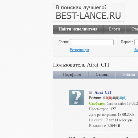
Найти исполнителя
Блоги
Ста
Логин:
Пароль:
Регистрация
За
Пользователь Airat_CIT
Портфолио
Отзывы
Рейтинг
Airat_CIT
Рейтинг:
0
0(0)
/0(0)/
0(0)
Свободен
, был на сайте 18.09.
Просмотров:
127
Дата регистрации:
18.09.2008
На сайте:
17 лет 11 месяцев
В каталоге:
25644-й