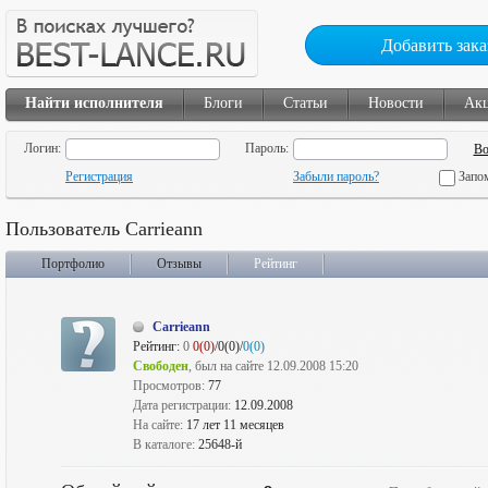
Добавить зака
Найти исполнителя
Блоги
Статьи
Новости
Ак
Логин:
Пароль:
Регистрация
Забыли пароль?
Запо
Пользователь Carrieann
Портфолио
Отзывы
Рейтинг
Carrieann
Рейтинг:
0
0(0)
/0(0)/
0(0)
Свободен
, был на сайте 12.09.2008 15:20
Просмотров:
77
Дата регистрации:
12.09.2008
На сайте:
17 лет 11 месяцев
В каталоге:
25648-й