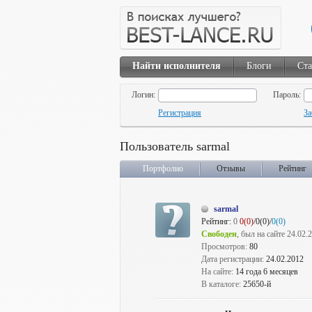
Найти исполнителя
Блоги
Ста
Логин:
Пароль:
Регистрация
За
Пользователь sarmal
Портфолио
Отзывы
Рейтинг
sarmal
Рейтинг:
0
0(0)
/0(0)/
0(0)
Свободен
, был на сайте 24.02.
Просмотров:
80
Дата регистрации:
24.02.2012
На сайте:
14 года 6 месяцев
В каталоге:
25650-й