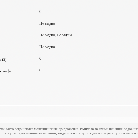
0
Не задано
Не задано, Не задано
Не задано
0
 ($):
0
ты ($):
оты
часто встречаются мошеннические предложения.
Выплата за клики
или иные подобные 
. Т.е. существует минимальный лимит, когда можно получить деньги за работу и по мере п