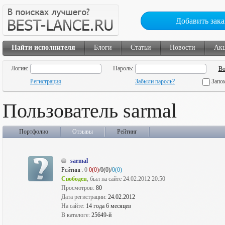
Добавить зака
Найти исполнителя
Блоги
Статьи
Новости
Ак
Логин:
Пароль:
Регистрация
Забыли пароль?
Запо
Пользователь sarmal
Портфолио
Отзывы
Рейтинг
sarmal
Рейтинг:
0
0(0)
/0(0)/
0(0)
Свободен
, был на сайте 24.02.2012 20:50
Просмотров:
80
Дата регистрации:
24.02.2012
На сайте:
14 года 6 месяцев
В каталоге:
25649-й