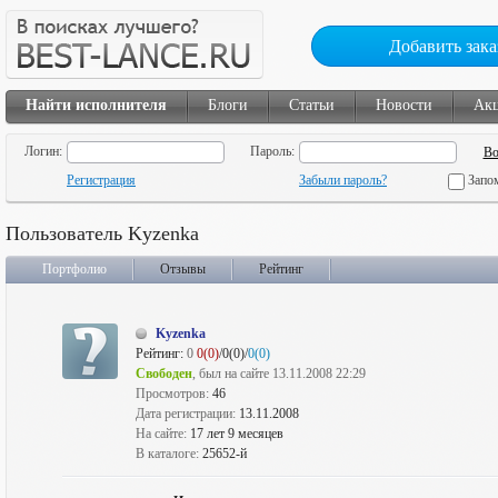
Добавить зака
Найти исполнителя
Блоги
Статьи
Новости
Ак
Логин:
Пароль:
Регистрация
Забыли пароль?
Запо
Пользователь Kyzenka
Портфолио
Отзывы
Рейтинг
Kyzenka
Рейтинг:
0
0(0)
/0(0)/
0(0)
Свободен
, был на сайте 13.11.2008 22:29
Просмотров:
46
Дата регистрации:
13.11.2008
На сайте:
17 лет 9 месяцев
В каталоге:
25652-й