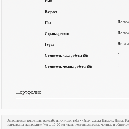
Имя
0
Возраст
Не зада
Пол
Не зада
Страна, регион
Не зада
Город
0
Стоимость часа работы ($):
0
Стоимость месяца работы ($):
Портфолио
Основателями концепции
телеработы
считают трёх учёных: Джека Ниллеса, Джила Го
применялись на практике. Через 10-20 лет стали появляться первые частные и общест