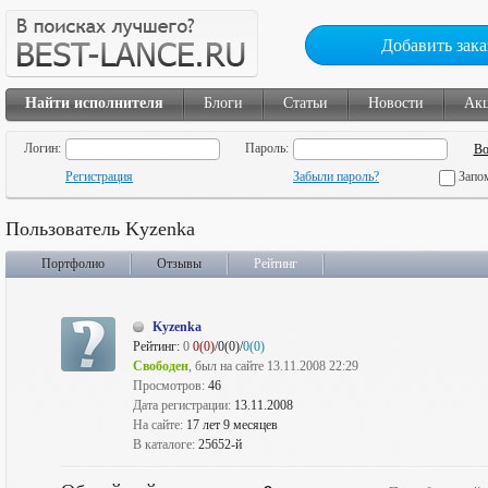
Добавить зака
Найти исполнителя
Блоги
Статьи
Новости
Ак
Логин:
Пароль:
Регистрация
Забыли пароль?
Запо
Пользователь Kyzenka
Портфолио
Отзывы
Рейтинг
Kyzenka
Рейтинг:
0
0(0)
/0(0)/
0(0)
Свободен
, был на сайте 13.11.2008 22:29
Просмотров:
46
Дата регистрации:
13.11.2008
На сайте:
17 лет 9 месяцев
В каталоге:
25652-й