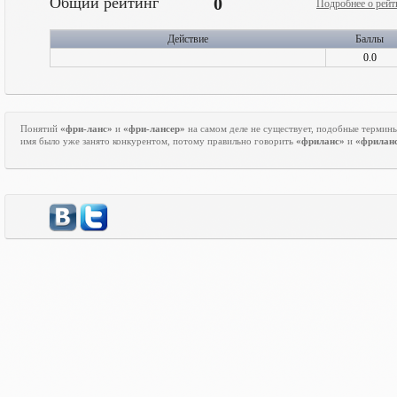
Общий рейтинг
0
Подробнее о рейт
Действие
Баллы
0.0
Понятий
«фри-ланс»
и
«фри-лансер»
на самом деле не существует, подобные термин
имя было уже занято конкурентом, потому правильно говорить
«фриланс»
и
«фрилан