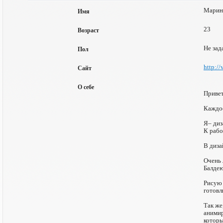
Марин
Имя
23
Возраст
Не зад
Пол
http:/
Сайт
О себе
Привет
Каждое
Я– диз
К рабо
В диза
Очень 
Балдею
Рисую 
готовл
Так же
анимир
которы