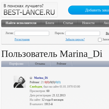
Добавить зака
Найти исполнителя
Блоги
Статьи
Новости
Ак
Логин:
Пароль:
Регистрация
Забыли пароль?
Запо
Пользователь Marina_Di
Портфолио
Отзывы
Рейтинг
Marina_Di
Рейтинг:
21
0(0)
/0(0)/
0(0)
Свободен
, был на сайте 01.01.1970 03:00
Просмотров:
60
Дата регистрации:
21.12.2013
На сайте:
12 года 8 месяцев
В каталоге:
1913-й