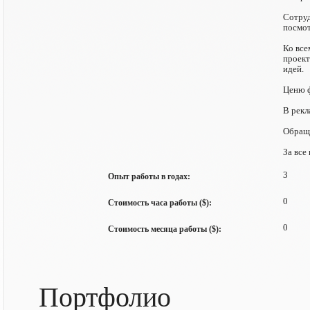
Сотруд
посмот
Ко все
проект
идей.
Ценю ф
В рекл
Обращ
За все
3
Опыт работы в годах:
0
Стоимость часа работы ($):
0
Стоимость месяца работы ($):
Портфолио