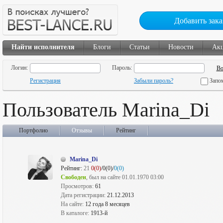
Добавить зака
Найти исполнителя
Блоги
Статьи
Новости
Ак
Логин:
Пароль:
Регистрация
Забыли пароль?
Запо
Пользователь Marina_Di
Портфолио
Отзывы
Рейтинг
Marina_Di
Рейтинг:
21
0(0)
/0(0)/
0(0)
Свободен
, был на сайте 01.01.1970 03:00
Просмотров:
61
Дата регистрации:
21.12.2013
На сайте:
12 года 8 месяцев
В каталоге:
1913-й