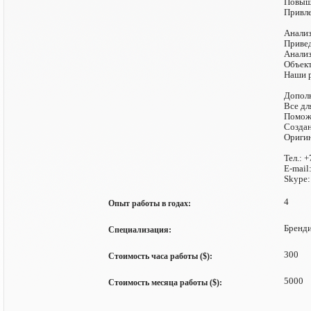
Повыша
Привле
Анализ
Привед
Анализ
Объект
Наши р
Дополн
Все дл
Поможе
Создан
Оригин
Тел.: 
E-mail
Skype:
4
Опыт работы в годах:
Бренди
Специализация:
300
Стоимость часа работы ($):
5000
Стоимость месяца работы ($):