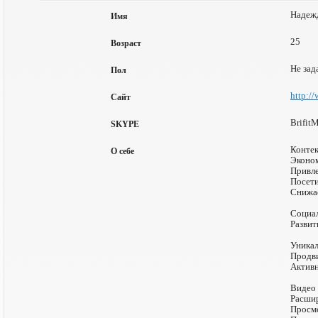
Надеж
Имя
25
Возраст
Не зад
Пол
http://
Сайт
Brifit
SKYPE
Контек
О себе
Эконом
Привле
Посети
Снижае
Социал
Развит
Уникал
Продви
Активн
Видео 
Расшир
Просмо