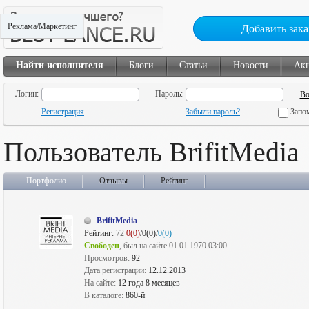
Реклама/Маркетинг
Добавить зака
Найти исполнителя
Блоги
Статьи
Новости
Ак
Логин:
Пароль:
Регистрация
Забыли пароль?
Запо
Пользователь BrifitMedia
Портфолио
Отзывы
Рейтинг
BrifitMedia
Рейтинг:
72
0(0)
/0(0)/
0(0)
Свободен
, был на сайте 01.01.1970 03:00
Просмотров:
92
Дата регистрации:
12.12.2013
На сайте:
12 года 8 месяцев
В каталоге:
860-й