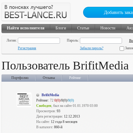
Добавить зака
Найти исполнителя
Блоги
Статьи
Новости
Ак
Логин:
Пароль:
Регистрация
Забыли пароль?
Запо
Пользователь BrifitMedia
Портфолио
Отзывы
Рейтинг
BrifitMedia
Рейтинг:
72
0(0)
/0(0)/
0(0)
Свободен
, был на сайте 01.01.1970 03:00
Просмотров:
93
Дата регистрации:
12.12.2013
На сайте:
12 года 8 месяцев
В каталоге:
860-й