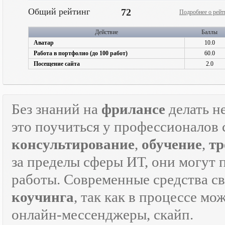
Общий рейтинг
72
Подробнее о рейт
Действие
Баллы
Аватар
10.0
Работа в портфолио (до 100 работ)
60.0
Посещение сайта
2.0
Без знаний на
фрилансе
делать н
это поучиться у профессионалов 
консультирование
,
обучение
,
тр
за пределы сферы ИТ, они могут 
работы. Современные средства с
коучинга
, так как в процессе м
онлайн-мессенджеры, скайп.