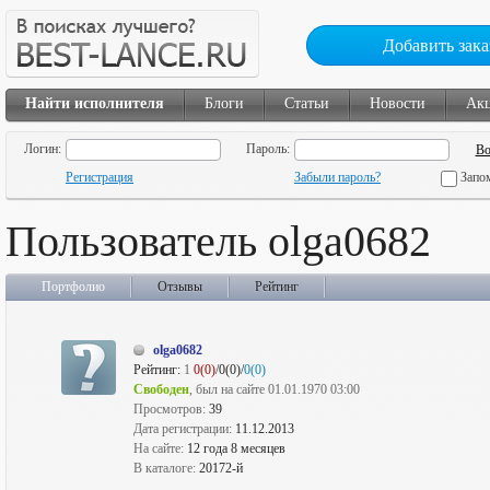
Добавить зака
Найти исполнителя
Блоги
Статьи
Новости
Ак
Логин:
Пароль:
Регистрация
Забыли пароль?
Запо
Пользователь olga0682
Портфолио
Отзывы
Рейтинг
olga0682
Рейтинг:
1
0(0)
/0(0)/
0(0)
Свободен
, был на сайте 01.01.1970 03:00
Просмотров:
39
Дата регистрации:
11.12.2013
На сайте:
12 года 8 месяцев
В каталоге:
20172-й