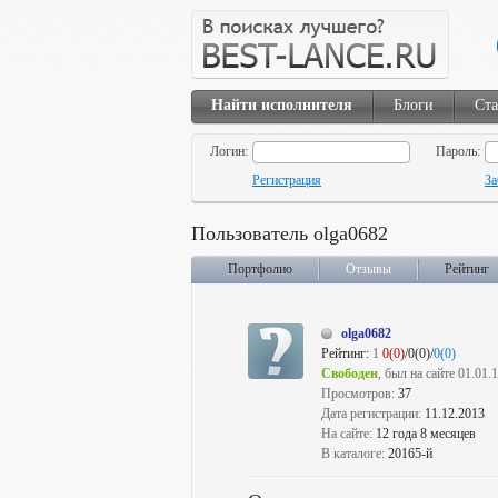
Найти исполнителя
Блоги
Ста
Логин:
Пароль:
Регистрация
За
Пользователь olga0682
Портфолио
Отзывы
Рейтинг
olga0682
Рейтинг:
1
0(0)
/0(0)/
0(0)
Свободен
, был на сайте 01.01.
Просмотров:
37
Дата регистрации:
11.12.2013
На сайте:
12 года 8 месяцев
В каталоге:
20165-й