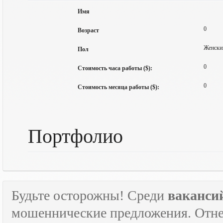
Имя
0
Возраст
Женски
Пол
0
Стоимость часа работы ($):
0
Стоимость месяца работы ($):
Портфолио
Будьте осторожны! Среди
ваканси
мошеннические предложения. Отне