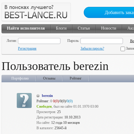
Добавить зака
Найти исполнителя
Блоги
Статьи
Новости
Ак
Логин:
Пароль:
Регистрация
Забыли пароль?
Запо
Пользователь berezin
Портфолио
Отзывы
Рейтинг
berezin
Рейтинг:
0
0(0)
/0(0)/
0(0)
Свободен
, был на сайте 01.01.1970 03:00
Просмотров:
25
Дата регистрации:
10.10.2013
На сайте:
12 года 10 месяцев
В каталоге:
25645-й