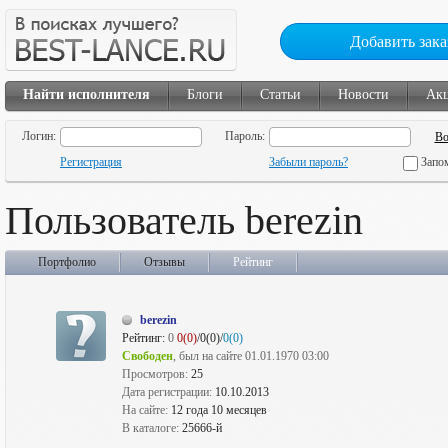
Добавить зака
Найти исполнителя
Блоги
Статьи
Новости
Ак
Логин:
Пароль:
Регистрация
Забыли пароль?
Запо
Пользователь berezin
Портфолио
Отзывы
Рейтинг
berezin
Рейтинг:
0
0(0)
/0(0)/
0(0)
Свободен
, был на сайте 01.01.1970 03:00
Просмотров:
25
Дата регистрации:
10.10.2013
На сайте:
12 года 10 месяцев
В каталоге:
25666-й