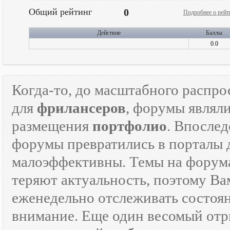
Общий рейтинг
0
Подробнее о рейт
Действие
Баллы
0.0
Когда-то, до масштабного распр
для
фрилансеров
, форумы являл
размещения
портфолио
. Впосле
форумы превратились в порталы
малоэффективны. Темы на форумах
теряют актуальность, поэтому Ва
еженедельно отслеживать состоя
внимание. Еще один весомый отр