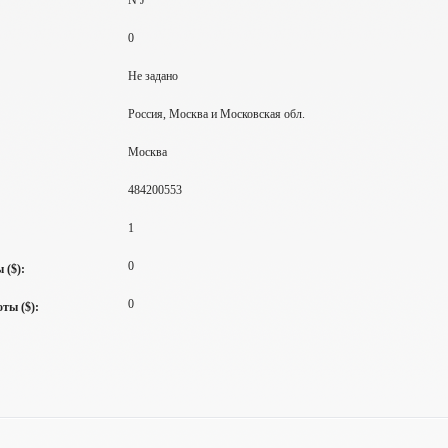
N J
0
Не задано
Россия, Москва и Московская обл.
Москва
484200553
1
0
 ($):
0
ты ($):