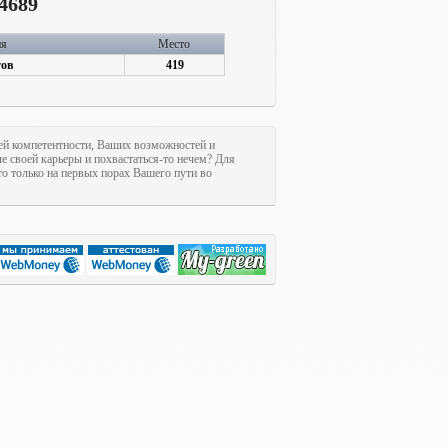
4689
ия
Место
тов
419
ашей компетентности, Ваших возможностей и
ле своей карьеры и похвастаться-то нечем? Для
это только на первых порах Вашего пути во