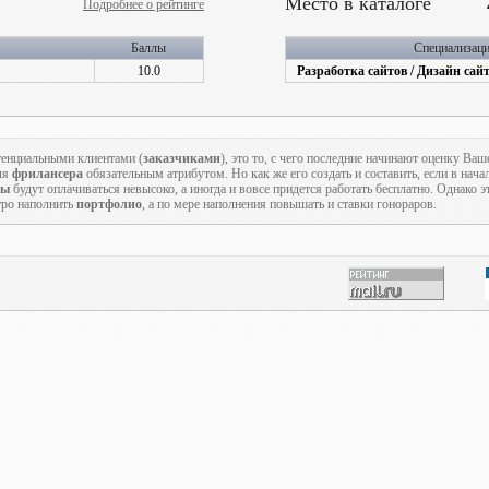
Место в каталоге
Подробнее о рейтинге
Баллы
Специализац
10.0
Разработка сайтов / Дизайн сай
тенциальными клиентами (
заказчиками
), это то, с чего последние начинают оценку В
ля
фрилансера
обязательным атрибутом. Но как же его создать и составить, если в нача
ты
будут оплачиваться невысоко, а иногда и вовсе придется работать бесплатно. Однако 
тро наполнить
портфолио
, а по мере наполнения повышать и ставки гонораров.