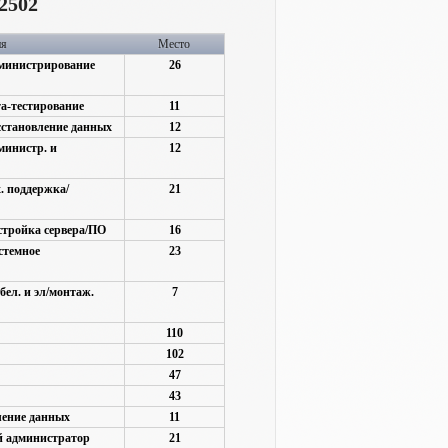
2502
ия
Место
дминистрирование
26
та-тестирование
11
сстановление данных
12
министр. и
12
. поддержка/
21
стройка сервера/ПО
16
стемное
23
ел. и эл/монтаж.
7
110
102
47
43
ление данных
11
й администратор
21