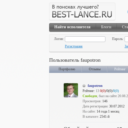
Найти исполнителя
Блоги
Ста
Логин:
Пароль:
Регистрация
За
Пользователь faupotron
Портфолио
Отзывы
Рейтинг
faupotron
Рейтинг:
13
0(0)
/0(0)/
0(0)
Свободен
, был на сайте 20.08.
Просмотров:
146
Дата регистрации:
30.07.2012
На сайте:
14 года 1 месяц
В каталоге:
2541-й