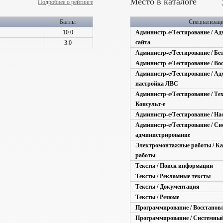
Место в каталоге
Подробнее о рейтинге
Баллы
Специализац
10.0
Администр-е/Тестирование / А
сайта
3.0
Администр-е/Тестирование / Бе
Администр-е/Тестирование / Во
Администр-е/Тестирование / Ад
настройка ЛВС
Администр-е/Тестирование / Тех
Консульт-е
Администр-е/Тестирование / На
Администр-е/Тестирование / Си
администрирование
Электромонтажные работы / Каб
работы
Тексты / Поиск информации
Тексты / Рекламные тексты
Тексты / Документация
Тексты / Резюме
Программирование / Восстанов
Программирование / Системны