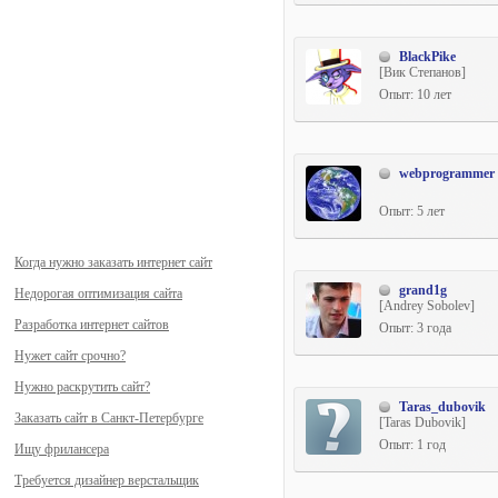
BlackPike
[Вик Степанов]
Опыт: 10 лет
webprogrammer
Опыт: 5 лет
Когда нужно заказать интернет сайт
grand1g
Недорогая оптимизация сайта
[Andrey Sobolev]
Разработка интернет сайтов
Опыт: 3 года
Нужет сайт срочно?
Нужно раскрутить сайт?
Taras_dubovik
Заказать сайт в Санкт-Петербурге
[Taras Dubovik]
Опыт: 1 год
Ищу фрилансера
Требуется дизайнер верстальщик