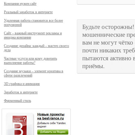
Компании нужен сайт
Реальный заработок в интернете
Удаленная работа становится все более
популярной
Будьте осторожны
Сайт – важный инструмент рекламы и
мошеннические пре
имиджа компании
вам не могут чётко
Создание дизайна: каждый – мастер своего
почти никаких треб
дела
пытаются активно в
Частные услуги или кому доверить
выполнение работы?
приёмы.
Создание музыки – элемент креатива в
сфере развлечений
3D графика и анимация
Заработок в интернете
Фирменный стиль