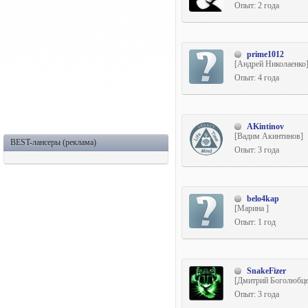
Опыт: 2 года
prime1012
[Андрей Николаенко
Опыт: 4 года
AKintinov
[Вадим Акинтинов]
BEST-лансеры (реклама)
Опыт: 3 года
belo4kap
[Марина ]
Опыт: 1 год
SnakeFizer
[Дмитрий Боголюбце
Опыт: 3 года