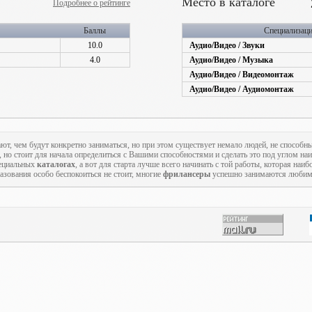
Место в каталоге
Подробнее о рейтинге
Баллы
Специализац
10.0
Аудио/Видео / Звуки
4.0
Аудио/Видео / Музыка
Аудио/Видео / Видеомонтаж
Аудио/Видео / Аудиомонтаж
ают, чем будут конкретно заниматься, но при этом существует немало людей, не способн
, но стоит для начала определиться с Вашими способностями и сделать это под углом на
пециальных
каталогах
, а вот для старта лучше всего начинать с той работы, которая наиб
азования особо беспокоиться не стоит, многие
фрилансеры
успешно занимаются любимы