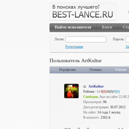
Найти исполнителя
Блоги
Ста
Логин:
Пароль:
Регистрация
За
Пользователь ArtKultur
Портфолио
Отзывы
Рейтинг
ArtKultur
Рейтинг:
14
0(0)
/0(0)/
0(0)
Свободен
, был на сайте 23.08.
Просмотров:
96
Дата регистрации:
30.07.2012
На сайте:
14 года 1 месяц
В каталоге:
2362-й