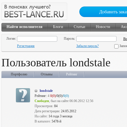
Добавить зака
Найти исполнителя
Блоги
Статьи
Новости
Ак
Логин:
Пароль:
Регистрация
Забыли пароль?
Запо
Пользователь londstale
Портфолио
Отзывы
Рейтинг
londstale
Рейтинг:
4
0(0)
/0(0)/
0(0)
Свободен
, был на сайте 06.06.2012 12:56
Просмотров:
84
Дата регистрации:
24.05.2012
На сайте:
14 года 3 месяца
В каталоге:
5478-й