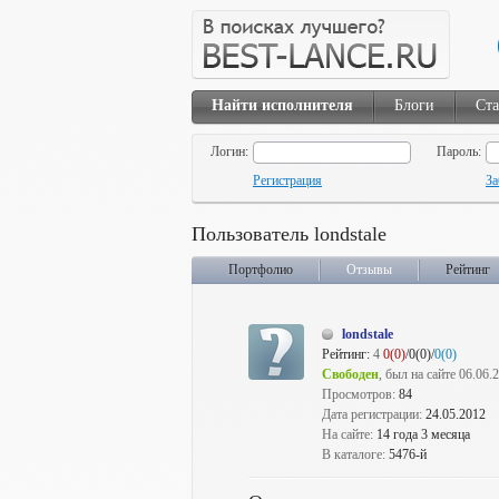
Найти исполнителя
Блоги
Ста
Логин:
Пароль:
Регистрация
За
Пользователь londstale
Портфолио
Отзывы
Рейтинг
londstale
Рейтинг:
4
0(0)
/0(0)/
0(0)
Свободен
, был на сайте 06.06.
Просмотров:
84
Дата регистрации:
24.05.2012
На сайте:
14 года 3 месяца
В каталоге:
5476-й