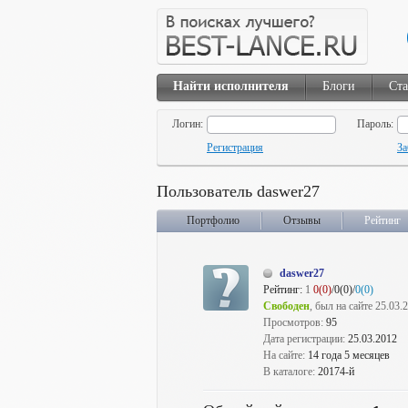
Найти исполнителя
Блоги
Ста
Логин:
Пароль:
Регистрация
За
Пользователь daswer27
Портфолио
Отзывы
Рейтинг
daswer27
Рейтинг:
1
0(0)
/0(0)/
0(0)
Свободен
, был на сайте 25.03.
Просмотров:
95
Дата регистрации:
25.03.2012
На сайте:
14 года 5 месяцев
В каталоге:
20174-й