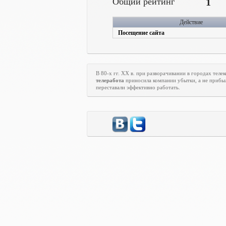
Общий рейтинг
1
Действие
Посещение сайта
В 80-х гг.
XX
в. при разворачивании в городах тел
телеработа
приносила компании убытки, а не прибыл
переставали эффективно работать.